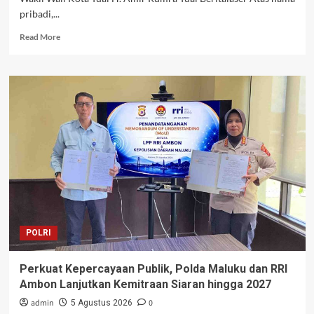
pribadi,...
Read
Read More
more
about
Pemerintah
Kota
Tual
Ucapkan
Selamat
Ulang
Tahun
kepada
Wakil
Wali
Kota
Tual
POLRI
H.
Amir
Rumra
Perkuat Kepercayaan Publik, Polda Maluku dan RRI
Ambon Lanjutkan Kemitraan Siaran hingga 2027
admin
0
5 Agustus 2026