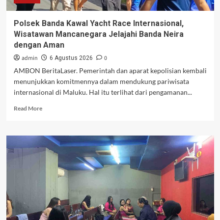
HUT
RI
Polsek Banda Kawal Yacht Race Internasional,
ke-
Wisatawan Mancanegara Jelajahi Banda Neira
81
dengan Aman
admin
0
6 Agustus 2026
AMBON BeritaLaser. Pemerintah dan aparat kepolisian kembali
menunjukkan komitmennya dalam mendukung pariwisata
internasional di Maluku. Hal itu terlihat dari pengamanan...
Read
Read More
more
about
Polsek
Banda
Kawal
Yacht
Race
Internasional,
Wisatawan
Mancanegara
Jelajahi
Banda