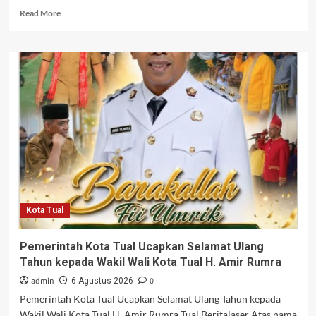
Read
Read More
more
about
Kapolda
Maluku:
Audit
Itwasum
Polri
Jadi
Momentum
Bersih-
Bersih
Tata
Kelola,
Tak
Kota Tual
Boleh
Ada
Temuan
Pemerintah Kota Tual Ucapkan Selamat Ulang
Berulang
Tahun kepada Wakil Wali Kota Tual H. Amir Rumra
admin
0
6 Agustus 2026
Pemerintah Kota Tual Ucapkan Selamat Ulang Tahun kepada
Wakil Wali Kota Tual H. Amir Rumra Tual Beritalaser Atas nama