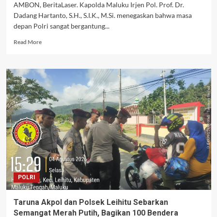
AMBON, BeritaLaser. Kapolda Maluku Irjen Pol. Prof. Dr.
Dadang Hartanto, S.H., S.I.K., M.Si. menegaskan bahwa masa
depan Polri sangat bergantung...
Read
Read More
more
about
Kapolda
Maluku:
Masa
Depan
Polri
Ditentukan
dari
Pendidikan
di
SPN
POLRI
Taruna Akpol dan Polsek Leihitu Sebarkan
Semangat Merah Putih, Bagikan 100 Bendera