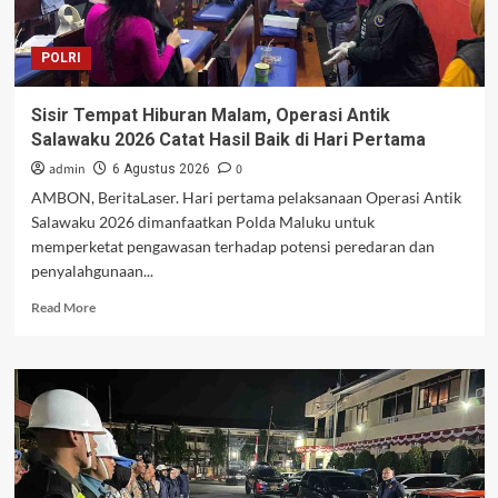
Neira
dengan
POLRI
Aman
Sisir Tempat Hiburan Malam, Operasi Antik
Salawaku 2026 Catat Hasil Baik di Hari Pertama
admin
0
6 Agustus 2026
AMBON, BeritaLaser. Hari pertama pelaksanaan Operasi Antik
Salawaku 2026 dimanfaatkan Polda Maluku untuk
memperketat pengawasan terhadap potensi peredaran dan
penyalahgunaan...
Read
Read More
more
about
Sisir
Tempat
Hiburan
Malam,
Operasi
Antik
Salawaku