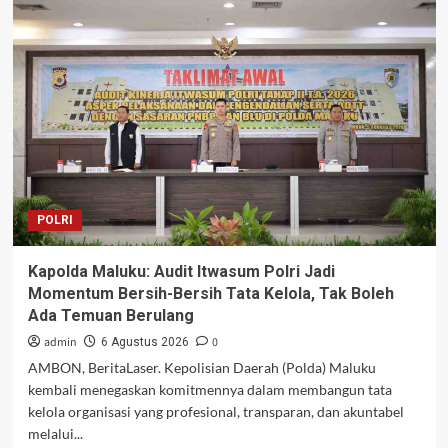
Ketiga
Taruna
Bhakti
Akpol
di
Ambon:
Tanamkan
Disiplin,
Kemandirian,
dan
Mental
POLRI
Tangguh
bagi
Siswa
Kapolda Maluku: Audit Itwasum Polri Jadi
Sekolah
Momentum Bersih-Bersih Tata Kelola, Tak Boleh
Rakyat
Ada Temuan Berulang
admin
0
6 Agustus 2026
AMBON, BeritaLaser. Kepolisian Daerah (Polda) Maluku
kembali menegaskan komitmennya dalam membangun tata
kelola organisasi yang profesional, transparan, dan akuntabel
melalui...