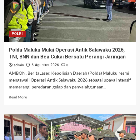
2026
Catat
Hasil
Baik
di
POLRI
Hari
Pertama
Polda Maluku Mulai Operasi Antik Salawaku 2026,
TNI, BNN dan Bea Cukai Bersatu Perangi Jaringan
admin
0
6 Agustus 2026
AMBON, BeritaLaser. Kepolisian Daerah (Polda) Maluku resmi
mengawali Operasi Antik Salawaku 2026 sebagai upaya intensif
memerangi peredaran gelap dan penyalahgunaan...
Read
Read More
more
about
Polda
Maluku
Mulai
Operasi
Antik