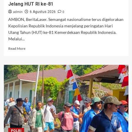
Jelang HUT RI ke-81
admin
0
6 Agustus 2026
AMBON, BeritaLaser. Semangat nasionalisme terus digelorakan
Kepolisian Republik Indonesia menjelang peringatan Hari
Ulang Tahun (HUT) ke-81 Kemerdekaan Republik Indonesia.
Melalui...
Read
Read More
more
about
Taruna
Akpol
dan
Polsek
Leihitu
Sebarkan
Semangat
Merah
Putih,
Bagikan
100
Bendera
POLRI
Jelang