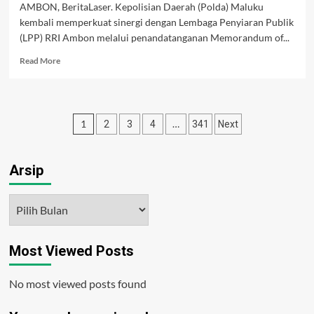
AMBON, BeritaLaser. Kepolisian Daerah (Polda) Maluku
kembali memperkuat sinergi dengan Lembaga Penyiaran Publik
(LPP) RRI Ambon melalui penandatanganan Memorandum of...
Read
Read More
more
about
Perkuat
Kepercayaan
Paginasi
1
…
2
3
4
341
Next
Publik,
Polda
pos
Maluku
dan
Arsip
RRI
Ambon
Arsip
Lanjutkan
Kemitraan
Siaran
hingga
Most Viewed Posts
2027
No most viewed posts found