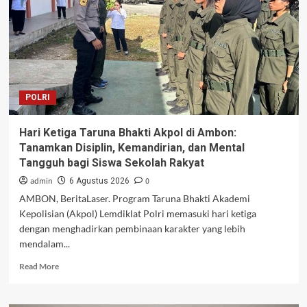
Salawaku
2026,
TNI,
BNN
dan
Bea
Cukai
POLRI
Bersatu
Perangi
Jaringan
Hari Ketiga Taruna Bhakti Akpol di Ambon:
Tanamkan Disiplin, Kemandirian, dan Mental
Tangguh bagi Siswa Sekolah Rakyat
admin
0
6 Agustus 2026
AMBON, BeritaLaser. Program Taruna Bhakti Akademi
Kepolisian (Akpol) Lemdiklat Polri memasuki hari ketiga
dengan menghadirkan pembinaan karakter yang lebih
mendalam...
Read
Read More
more
about
Hari