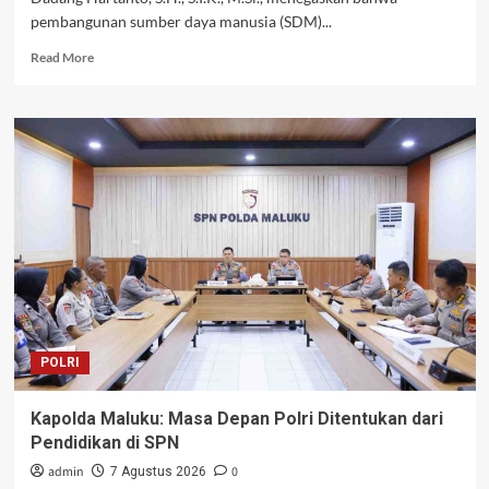
pembangunan sumber daya manusia (SDM)...
Read
Read More
more
about
Kapolda
Maluku
dan
UM
Maluku
Bersinergi
Cetak
SDM
Unggul
Demi
Masa
Depan
POLRI
Daerah
Kapolda Maluku: Masa Depan Polri Ditentukan dari
Pendidikan di SPN
admin
0
7 Agustus 2026