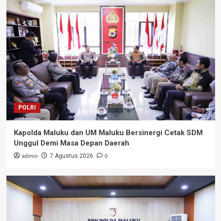
Bendera Jelang HUT RI ke-81
3
POLRI
Polsek Banda Kawal Yacht Race
Internasional, Wisatawan Mancanegara
Jelajahi Banda Neira dengan Aman
4
POLRI
Sisir Tempat Hiburan Malam, Operasi Antik
Salawaku 2026 Catat Hasil Baik di Hari
POLRI
Pertama
5
Kapolda Maluku dan UM Maluku Bersinergi Cetak SDM
POLRI
Unggul Demi Masa Depan Daerah
Kapolda Maluku dan UM Maluku Bersinergi
Cetak SDM Unggul Demi Masa Depan
admin
0
7 Agustus 2026
Daerah
1
POLRI
Kapolda Maluku: Masa Depan Polri
Ditentukan dari Pendidikan di SPN