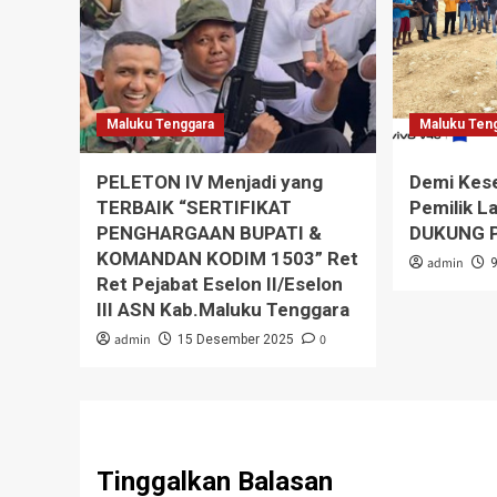
Maluku Tenggara
Maluku Ten
PELETON IV Menjadi yang
Demi Kese
TERBAIK “SERTIFIKAT
Pemilik L
PENGHARGAAN BUPATI &
DUKUNG P
KOMANDAN KODIM 1503” Ret
admin
Ret Pejabat Eselon II/Eselon
III ASN Kab.Maluku Tenggara
admin
0
15 Desember 2025
Tinggalkan Balasan