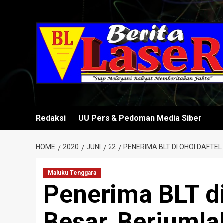
Skip
to
content
Redaksi
UU Pers & Pedoman Media Siber
HOME
2020
JUNI
22
PENERIMA BLT DI OHOI DAFTEL
Maluku Tenggara
Penerima BLT di
Besar, Berjumla