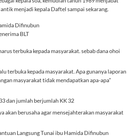
sebagai kepala soa, kemudian tahun 1989 menjabat
lantik menjadi kepala Daftel sampai sekarang.
amida Difinubun
enerima BLT
 harus terbuka kepada masyarakat. sebab dana ohoi
lalu terbuka kepada masyarakat. Apa gunanya laporan
pangan masyarakat tidak mendapatkan apa-apa”
133 dan jumlah berjumlah KK 32
a akan berusaha agar mensejahterakan masyarakat
Bantuan Langsung Tunai ibu Hamida Difinubun