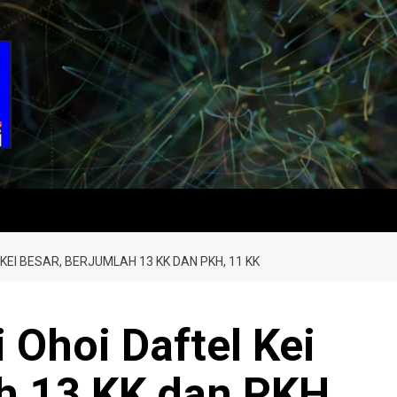
 KEI BESAR, BERJUMLAH 13 KK DAN PKH, 11 KK
 Ohoi Daftel Kei
h 13 KK dan PKH,