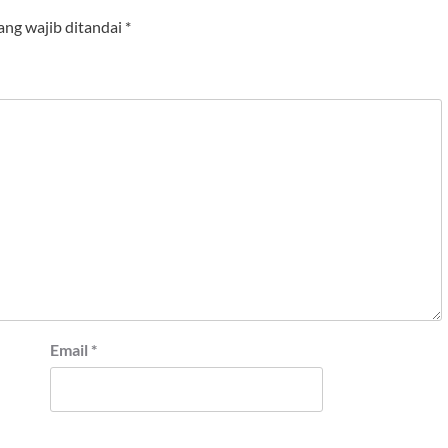
ang wajib ditandai
*
Email
*