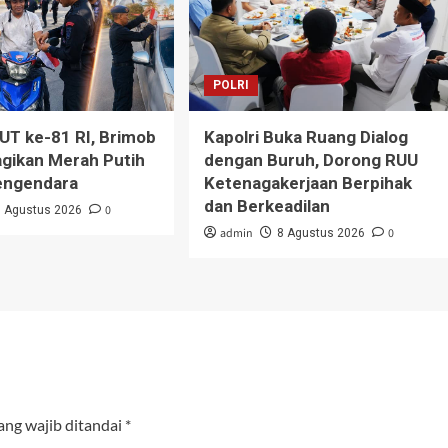
POLRI
T ke-81 RI, Brimob
Kapolri Buka Ruang Dialog
gikan Merah Putih
dengan Buruh, Dorong RUU
engendara
Ketenagakerjaan Berpihak
dan Berkeadilan
0
9 Agustus 2026
admin
0
8 Agustus 2026
ang wajib ditandai
*