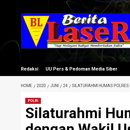
Skip
to
content
Redaksi
UU Pers & Pedoman Media Siber
HOME
2020
JUNI
24
SILATURAHMI HUMAS POLRES M
POLRI
Silaturahmi Hum
dengan Wakil Us