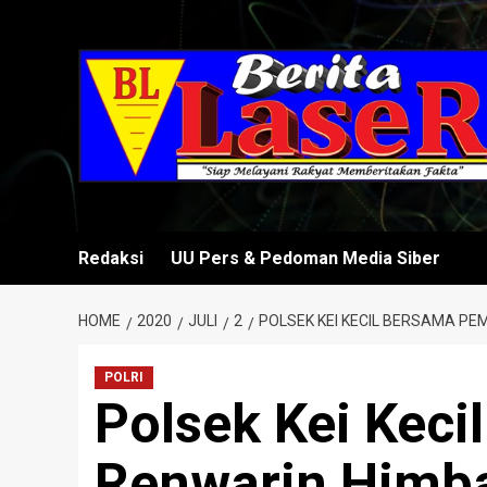
Skip
to
content
Redaksi
UU Pers & Pedoman Media Siber
HOME
2020
JULI
2
POLSEK KEI KECIL BERSAMA P
POLRI
Polsek Kei Kec
Renwarin Himba