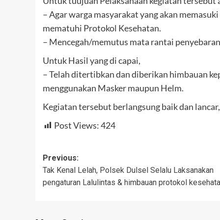
Untuk tuujuan Pelaksanaan kegiatan tersebut 
– Agar warga masyarakat yang akan memasuki
mematuhi Protokol Kesehatan.
– Mencegah/memutus mata rantai penyebaran
Untuk Hasil yang di capai,
– Telah ditertibkan dan diberikan himbauan k
menggunakan Masker maupun Helm.
Kegiatan tersebut berlangsung baik dan lancar
Post Views:
424
Post
Previous:
Tak Kenal Lelah, Polsek Dulsel Selalu Laksanakan
navigation
pengaturan Lalulintas & himbauan protokol kesehat