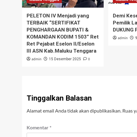
PELETON IV Menjadi yang
Demi Kese
TERBAIK “SERTIFIKAT
Pemilik L
PENGHARGAAN BUPATI &
DUKUNG P
KOMANDAN KODIM 1503” Ret
admin
Ret Pejabat Eselon II/Eselon
III ASN Kab.Maluku Tenggara
admin
0
15 Desember 2025
Tinggalkan Balasan
Alamat email Anda tidak akan dipublikasikan.
Ruas y
Komentar
*