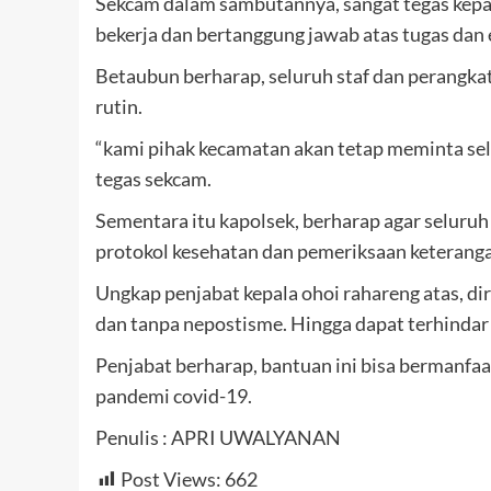
Sekcam dalam sambutannya, sangat tegas kepad
bekerja dan bertanggung jawab atas tugas dan
Betaubun berharap, seluruh staf dan perangka
rutin.
“kami pihak kecamatan akan tetap meminta sel
tegas sekcam.
Sementara itu kapolsek, berharap agar seluru
protokol kesehatan dan pemeriksaan keteranga
Ungkap penjabat kepala ohoi rahareng atas, di
dan tanpa nepostisme. Hingga dapat terhindar
Penjabat berharap, bantuan ini bisa berman
pandemi covid-19.
Penulis : APRI UWALYANAN
Post Views:
662