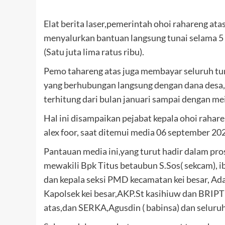
Elat berita laser,pemerintah ohoi rahareng at
menyalurkan bantuan langsung tunai selama 5 
(Satu juta lima ratus ribu).
Pemo tahareng atas juga membayar seluruh tun
yang berhubungan langsung dengan dana desa,a
terhitung dari bulan januari sampai dengan me
Hal ini disampaikan pejabat kepala ohoi rahar
alex foor, saat ditemui media 06 september 202
Pantauan media ini,yang turut hadir dalam pro
mewakili Bpk Titus betaubun S.Sos( sekcam), 
dan kepala seksi PMD kecamatan kei besar, A
Kapolsek kei besar,AKP.St kasihiuw dan BR
atas,dan SERKA,Agusdin ( babinsa) dan seluru