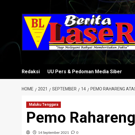
Skip
to
content
Redaksi
UU Pers & Pedoman Media Siber
HOME
2021
SEPTEMBER
14
PEMO RAHARENG ATAS
Maluku Tenggara
Pemo Rahareng 
14 September 2021
0