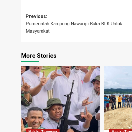
Post
Previous:
Pemerintah Kampung Nawaripi Buka BLK Untuk
navigation
Masyarakat
More Stories
Maluku Tenggara
Maluku Ten