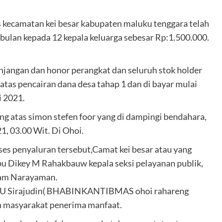
as kecamatan kei besar kabupaten maluku tenggara telah
bulan kepada 12 kepala keluarga sebesar Rp:1.500.000.
jangan dan honor perangkat dan seluruh stok holder
tas pencairan dana desa tahap 1 dan di bayar mulai
i 2021.
eng atas simon stefen foor yang di dampingi bendahara,
1, 03.00 Wit. Di Ohoi.
ses penyaluran tersebut,Camat kei besar atau yang
ibu Dikey M Rahakbauw kepala seksi pelayanan publik,
dam Narayaman.
IPTU Sirajudin( BHABINKANTIBMAS ohoi rahareng
h masyarakat penerima manfaat.