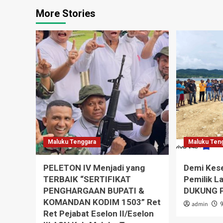
More Stories
Maluku Tenggara
Maluku Ten
PELETON IV Menjadi yang
Demi Kese
TERBAIK “SERTIFIKAT
Pemilik L
PENGHARGAAN BUPATI &
DUKUNG P
KOMANDAN KODIM 1503” Ret
admin
Ret Pejabat Eselon II/Eselon