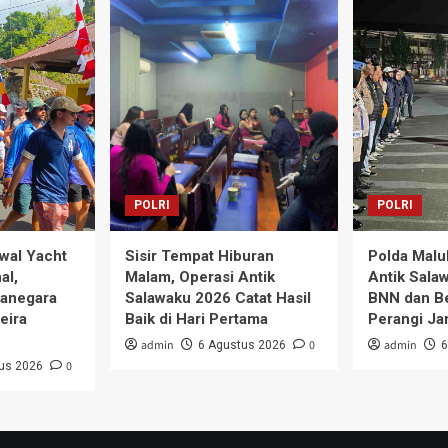
POLRI
POLRI
wal Yacht
Sisir Tempat Hiburan
Polda Malu
al,
Malam, Operasi Antik
Antik Sala
anegara
Salawaku 2026 Catat Hasil
BNN dan Be
eira
Baik di Hari Pertama
Perangi Ja
admin
0
admin
6 Agustus 2026
6
0
us 2026