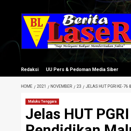
Skip
to
content
Redaksi
UU Pers & Pedoman Media Siber
HOME
2021
NOVEMBER
23
JELAS HUT PGRI KE-76
Maluku Tenggara
Jelas HUT PGRI
Pendidikan Mal