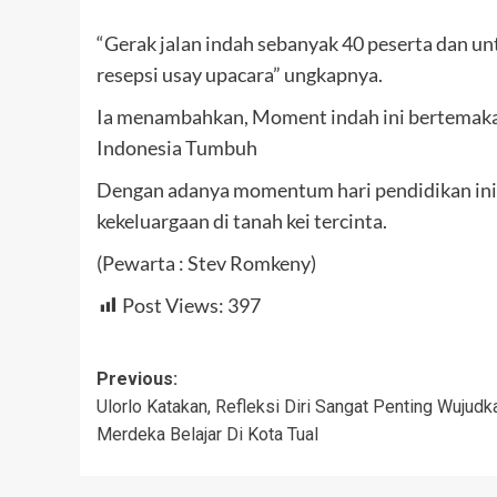
“Gerak jalan indah sebanyak 40 peserta dan u
resepsi usay upacara” ungkapnya.
Ia menambahkan, Moment indah ini bertemakan
Indonesia Tumbuh
Dengan adanya momentum hari pendidikan ini
kekeluargaan di tanah kei tercinta.
(Pewarta : Stev Romkeny)
Post Views:
397
Post
Previous:
Ulorlo Katakan, Refleksi Diri Sangat Penting Wujudk
navigation
Merdeka Belajar Di Kota Tual