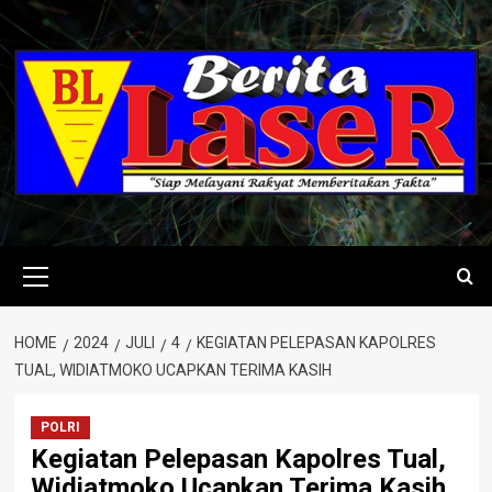
Skip
to
content
Primary
Menu
HOME
2024
JULI
4
KEGIATAN PELEPASAN KAPOLRES
TUAL, WIDIATMOKO UCAPKAN TERIMA KASIH
POLRI
Kegiatan Pelepasan Kapolres Tual,
Widiatmoko Ucapkan Terima Kasih