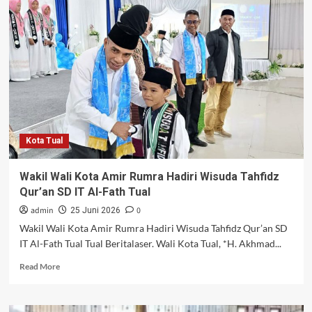
PKK
Kota
Tual
Buka
Lomba
10
Program
Pokok.
Mandak
:
Kota Tual
Perempuan
Menjadi
Penggerak
Wakil Wali Kota Amir Rumra Hadiri Wisuda Tahfidz
&
Qur’an SD IT Al-Fath Tual
Dinamisator
Utama
admin
0
25 Juni 2026
Wakil Wali Kota Amir Rumra Hadiri Wisuda Tahfidz Qur’an SD
IT Al-Fath Tual Tual Beritalaser. Wali Kota Tual, *H. Akhmad...
Read
Read More
more
about
Wakil