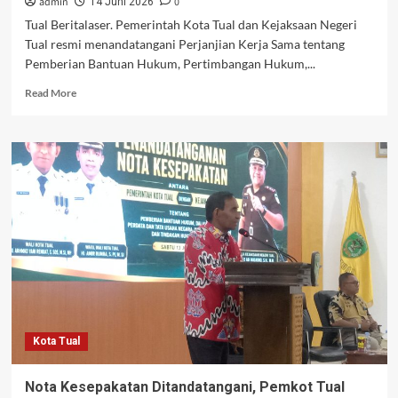
admin
0
14 Juni 2026
Tual Beritalaser. Pemerintah Kota Tual dan Kejaksaan Negeri
Tual resmi menandatangani Perjanjian Kerja Sama tentang
Pemberian Bantuan Hukum, Pertimbangan Hukum,...
Read
Read More
more
about
Kejari
Tual
Siap
Kawal
Dana
Desa
Lewat
Program
JAGA
DESA
Kota Tual
Nota Kesepakatan Ditandatangani, Pemkot Tual