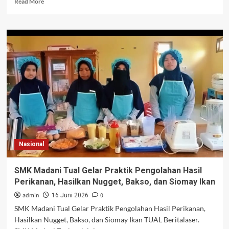
Read More
more
about
Wakili
Wali
Kota,
Asisten
II
Abdulah
Atnangar
Lepas
Pawai
Ta’aruf
Sambut
1
Nasional
Muharam
1448
H
SMK Madani Tual Gelar Praktik Pengolahan Hasil
Perikanan, Hasilkan Nugget, Bakso, dan Siomay Ikan
admin
0
16 Juni 2026
SMK Madani Tual Gelar Praktik Pengolahan Hasil Perikanan,
Hasilkan Nugget, Bakso, dan Siomay Ikan TUAL Beritalaser.