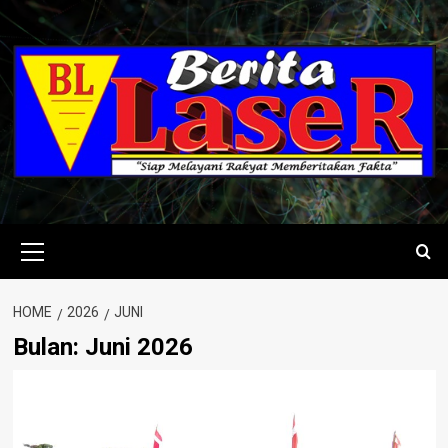
Skip
to
content
Primary
Menu
HOME
2026
JUNI
Bulan:
Juni 2026