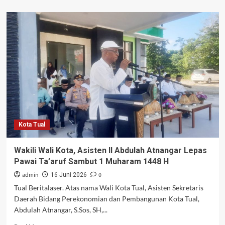
about
WALI
KOTA
TUAL
LEPAS
KAFILAH
MTQ
XXXI
MALUKU,
DORONG
SEMANGAT
GENERASI
QUR’ANI
Kota Tual
Wakili Wali Kota, Asisten II Abdulah Atnangar Lepas
Pawai Ta’aruf Sambut 1 Muharam 1448 H
admin
0
16 Juni 2026
Tual Beritalaser. Atas nama Wali Kota Tual, Asisten Sekretaris
Daerah Bidang Perekonomian dan Pembangunan Kota Tual,
Abdulah Atnangar, S.Sos, SH,...
Read