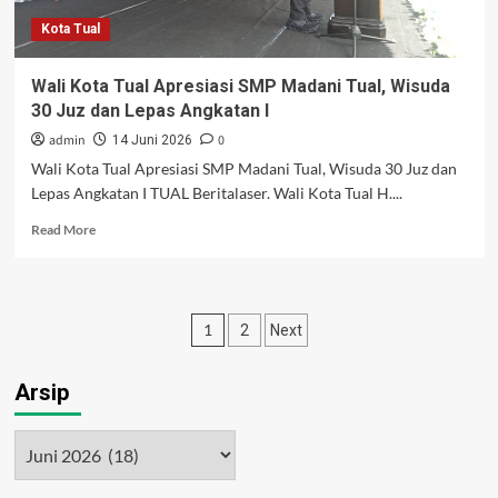
Pendataan
Kota Tual
Wali Kota Tual Apresiasi SMP Madani Tual, Wisuda
30 Juz dan Lepas Angkatan I
admin
0
14 Juni 2026
Wali Kota Tual Apresiasi SMP Madani Tual, Wisuda 30 Juz dan
Lepas Angkatan I TUAL Beritalaser. Wali Kota Tual H....
Read
Read More
more
about
Wali
Kota
Paginasi
1
2
Next
Tual
Apresiasi
pos
SMP
Arsip
Madani
Tual,
Wisuda
Arsip
30
Juz