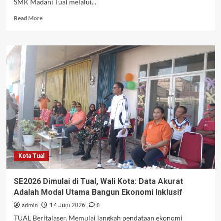
SMK Madani Tual melalui...
Read
Read More
more
about
SMK
Madani
Tual
Gelar
Praktik
Pengolahan
Hasil
Perikanan,
Hasilkan
Nugget,
Bakso,
dan
Kota Tual
Siomay
Ikan
SE2026 Dimulai di Tual, Wali Kota: Data Akurat
Adalah Modal Utama Bangun Ekonomi Inklusif
admin
0
14 Juni 2026
TUAL Beritalaser. Memulai langkah pendataan ekonomi