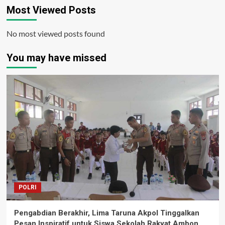
dan
Most Viewed Posts
Lepas
Angkatan
I
No most viewed posts found
You may have missed
POLRI
Pengabdian Berakhir, Lima Taruna Akpol Tinggalkan
Pesan Inspiratif untuk Siswa Sekolah Rakyat Ambon