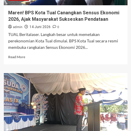
Maren! BPS Kota Tual Canangkan Sensus Ekonomi
2026, Ajak Masyarakat Sukseskan Pendataan
admin
0
14 Juni 2026
TUAL Beritalaser. Langkah besar untuk memetakan
perekonomian Kota Tual dimulai. BPS Kota Tual secara resmi
membuka rangkaian Sensus Ekonomi 2026...
Read
Read More
more
about
Maren!
BPS
Kota
Tual
Canangkan
Sensus
Ekonomi
2026,
Ajak
Masyarakat
Sukseskan