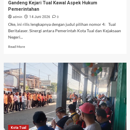
Gandeng Kejari Tual Kawal Aspek Hukum
Pemerintahan
admin
0
14 Juni 2026
Oke, ini rilis lengkapnya dengan judul pilihan nomor 4: Tual
Beritalaser. Sinergi antara Pemerintah Kota Tual dan Kejaksaan
Negeri...
Read
Read More
more
about
Nota
Kesepakatan
Ditandatangani,
Pemkot
Tual
Gandeng
Kejari
Tual
Kawal
Aspek
Hukum
Pemerintahan
Kota Tual