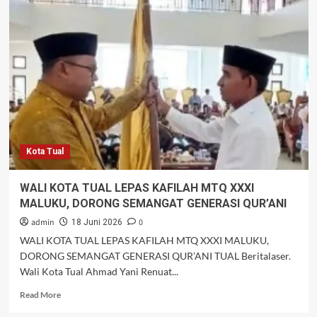
Wali
Kota
Amir
Rumra
Hadiri
Wisuda
Tahfidz
Qur’an
SD
IT
Al-
Kota Tual
Fath
Tual
WALI KOTA TUAL LEPAS KAFILAH MTQ XXXI
MALUKU, DORONG SEMANGAT GENERASI QUR’ANI
admin
0
18 Juni 2026
WALI KOTA TUAL LEPAS KAFILAH MTQ XXXI MALUKU,
DORONG SEMANGAT GENERASI QUR’ANI TUAL Beritalaser.
Wali Kota Tual Ahmad Yani Renuat...
Read
Read More
more