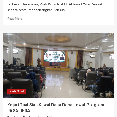
terbesar dekade ini, Wali Kota Tual H. Akhmad Yani Renuat
secara resmi mencanangkan Sensus...
Read
Read More
more
about
SE2026
Dimulai
di
Tual,
Wali
Kota:
Data
Akurat
Adalah
Modal
Utama
Bangun
Kota Tual
Ekonomi
Inklusif
Kejari Tual Siap Kawal Dana Desa Lewat Program
JAGA DESA