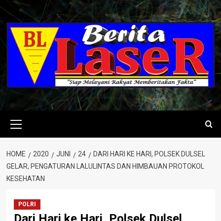
Skip
to
content
Primary
Menu
HOME
2020
JUNI
24
DARI HARI KE HARI, POLSEK DULSEL
GELAR, PENGATURAN LALULINTAS DAN HIMBAUAN PROTOKOL
KESEHATAN
POLRI
Dari Hari ke Hari, Polsek Dulsel