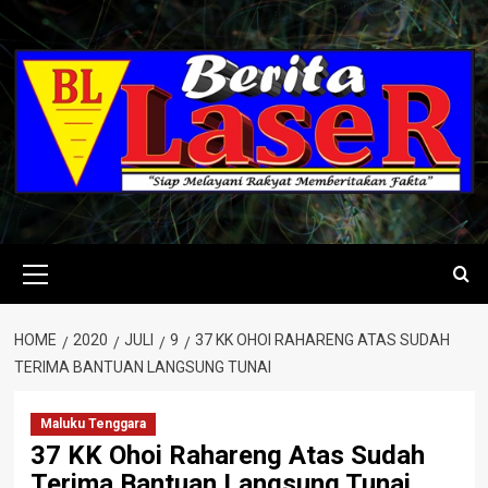
Skip
to
content
Primary
Menu
HOME
2020
JULI
9
37 KK OHOI RAHARENG ATAS SUDAH
TERIMA BANTUAN LANGSUNG TUNAI
Maluku Tenggara
37 KK Ohoi Rahareng Atas Sudah
Terima Bantuan Langsung Tunai