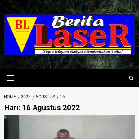
Skip
to
content
Primary
Menu
HOME
2022
AGUSTUS
16
Hari:
16 Agustus 2022