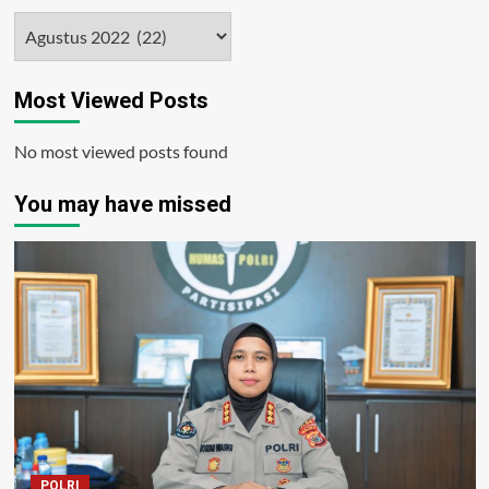
Bersama
Arsip
IKAHI
Cabang
Tual,
Most Viewed Posts
Gelar
Penyuluhan
Hukum
No most viewed posts found
Kepada
Masyarakat
You may have missed
POLRI