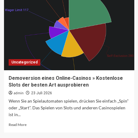
Bangga,
Iptu
Bastian
Tuhuteru
Tembus
Tiga
Besar
Hoegeng
Awards
2026
Uncategorized
dan
Jadi
Inspirasi
Demoversion eines Online-Casinos » Kostenlose
Pengabdian
Slots der besten Art ausprobieren
Polri
admin
23 Juli 2026
Wenn Sie an Spielautomaten spielen, drücken Sie einfach „Spin"
oder „Start". Das Spielen von Slots und anderen Casinospielen
ist in...
Read
Read More
more
about