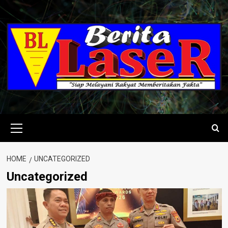
Skip
to
content
Primary
Menu
HOME
UNCATEGORIZED
Uncategorized