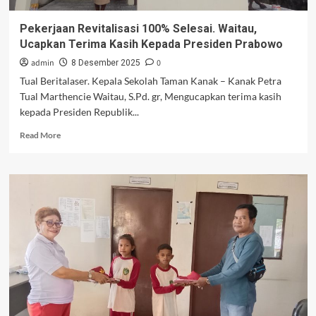
Pekerjaan Revitalisasi 100% Selesai. Waitau,
Ucapkan Terima Kasih Kepada Presiden Prabowo
admin
0
8 Desember 2025
Tual Beritalaser. Kepala Sekolah Taman Kanak – Kanak Petra
Tual Marthencie Waitau, S.Pd. gr, Mengucapkan terima kasih
kepada Presiden Republik...
Read
Read More
more
about
Pekerjaan
Revitalisasi
100%
Selesai.
Waitau,
Ucapkan
Terima
Kasih
Kepada
Presiden
Prabowo