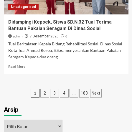
Uncategorized
Didampingi Kepsek, Siswa SD.N.32 Tual Terima
Bantuan Pakaian Seragam Di Dinas Sosial
admin
0
7 Desember 2025
Tual Beritalaser. Kepala Bidang Rehabilitasi Sosial, Dinas Sosial
Kota Tual Ahmad Roroa, S.Sos, menyerahkan Bantuan Pakaian
Seragam Kepada dua orang...
Read
Read More
more
about
Didampingi
Kepsek,
Paginasi
1
…
2
3
4
183
Next
Siswa
SD.N.32
pos
Tual
Arsip
Terima
Bantuan
Pakaian
Arsip
Seragam