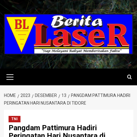
Skip
to
content
Primary
Menu
HOME
2023
DESEMBER
13
PANGDAM PATTIMURA HADIRI
PERINGATAN HARI NUSANTARA DI TIDORE
TNI
Pangdam Pattimura Hadiri
Peringatan Hari Nusantara di