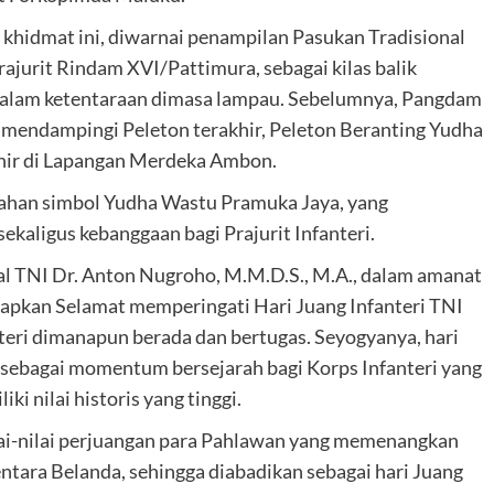
 khidmat ini, diwarnai penampilan Pasukan Tradisional
ajurit Rindam XVI/Pattimura, sebagai kilas balik
 dalam ketentaraan dimasa lampau. Sebelumnya, Pangdam
i mendampingi Peleton terakhir, Peleton Beranting Yudha
khir di Lapangan Merdeka Ambon.
ahan simbol Yudha Wastu Pramuka Jaya, yang
ekaligus kebanggaan bagi Prajurit Infanteri.
l TNI Dr. Anton Nugroho, M.M.D.S., M.A., dalam amanat
capkan Selamat memperingati Hari Juang Infanteri TNI
teri dimanapun berada dan bertugas. Seyogyanya, hari
an sebagai momentum bersejarah bagi Korps Infanteri yang
i nilai historis yang tinggi.
lai-nilai perjuangan para Pahlawan yang memenangkan
ara Belanda, sehingga diabadikan sebagai hari Juang