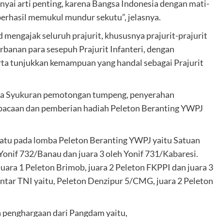
unyai arti penting, karena Bangsa Indonesia dengan mati-
rhasil memukul mundur sekutu”, jelasnya.
mengajak seluruh prajurit, khususnya prajurit-prajurit
banan para sesepuh Prajurit Infanteri, dengan
erta tunjukkan kemampuan yang handal sebagai Prajurit
cara Syukuran pemotongan tumpeng, penyerahan
mbacaan dan pemberian hadiah Peleton Beranting YWPJ
satu pada lomba Peleton Beranting YWPJ yaitu Satuan
 Yonif 732/Banau dan juara 3 oleh Yonif 731/Kabaresi.
ara 1 Peleton Brimob, juara 2 Peleton FKPPI dan juara 3
tar TNI yaitu, Peleton Denzipur 5/CMG, juara 2 ⁠Peleton
a penghargaan dari Pangdam yaitu,