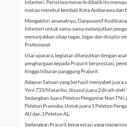
Infanteri. Peristiwa menarik dibalik itu memp
matian merebut kembali Kota Ambarawa dan be
Mengakhiri amanatnya, Danpusenif Kodiklatad 
Infanteri untuk sama-sama melanjutkan pengor
menunjukkan sikap tegas, tegar dan disiplin s
Profesional.
Usai upacara, kegiatan dilanjutkan dengan a
penghargaan kepada Prajurit berprestasi, pe
hingga hiburan panggung Prajurit.
Adapun Satuan yang berhasil menyabet juara 
Yoni 733/Masariku, disusul juara 2 diraih oleh
Sedangkan Juara Peleton Pengantar Non TNI, ju
Peleton Pramuka. Untuk juara 1 Peleton Pengan
AU dan 3 Peleton AL.
Sedangkan Prajurit berprestasi yang menerim