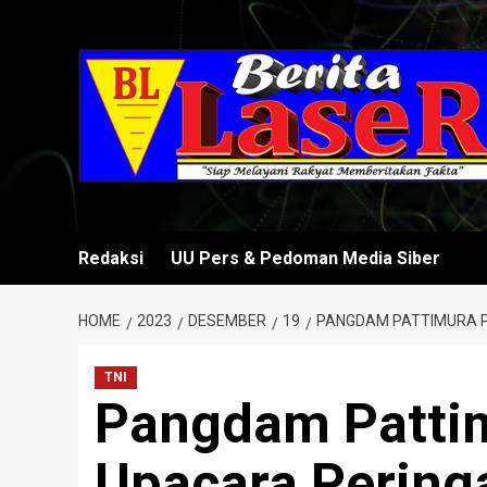
Skip
to
content
Redaksi
UU Pers & Pedoman Media Siber
HOME
2023
DESEMBER
19
PANGDAM PATTIMURA PI
TNI
Pangdam Patti
Upacara Pering