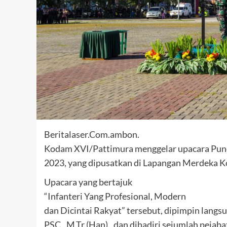
Beritalaser.Com.ambon.
Kodam XVI/Pattimura menggelar upacara Punc
2023, yang dipusatkan di Lapangan Merdeka K
Upacara yang bertajuk
“Infanteri Yang Profesional, Modern
dan Dicintai Rakyat” tersebut, dipimpin lang
PSC., M.Tr.(Han)., dan dihadiri sejumlah peja