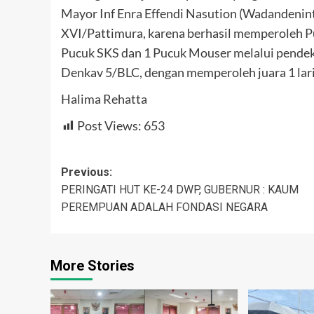
Mayor Inf Enra Effendi Nasution (Wadandeni
XVI/Pattimura, karena berhasil memperoleh Pu
Pucuk SKS dan 1 Pucuk Mouser melalui pendek
Denkav 5/BLC, dengan memperoleh juara 1 lar
Halima Rehatta
Post Views:
653
Post
Previous:
PERINGATI HUT KE-24 DWP, GUBERNUR : KAUM
navigation
PEREMPUAN ADALAH FONDASI NEGARA
More Stories