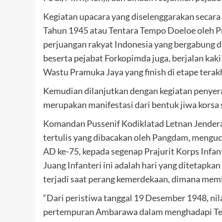
Kegiatan upacara yang diselenggarakan secara
Tahun 1945 atau Tentara Tempo Doeloe oleh Pr
perjuangan rakyat Indonesia yang bergabung
beserta pejabat Forkopimda juga, berjalan kak
Wastu Pramuka Jaya yang finish di etape tera
Kemudian dilanjutkan dengan kegiatan penyer
merupakan manifestasi dari bentuk jiwa korsa s
Komandan Pussenif Kodiklatad Letnan Jendera
tertulis yang dibacakan oleh Pangdam, mengu
AD ke-75, kepada segenap Prajurit Korps Infan
Juang Infanteri ini adalah hari yang ditetapk
terjadi saat perang kemerdekaan, dimana memilik
“Dari peristiwa tanggal 19 Desember 1948, ni
pertempuran Ambarawa dalam menghadapi Tent