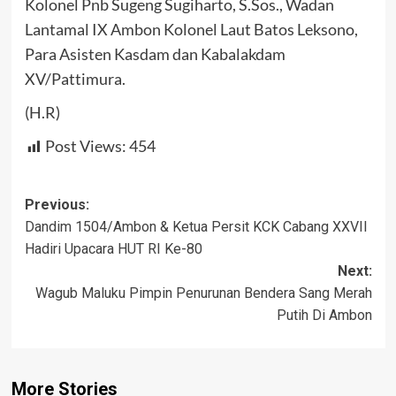
Kolonel Pnb Sugeng Sugiharto, S.Sos., Wadan
Lantamal IX Ambon Kolonel Laut Batos Leksono,
Para Asisten Kasdam dan Kabalakdam
XV/Pattimura.
(H.R)
Post Views:
454
Post
Previous:
Dandim 1504/Ambon & Ketua Persit KCK Cabang XXVII
navigation
Hadiri Upacara HUT RI Ke-80
Next:
Wagub Maluku Pimpin Penurunan Bendera Sang Merah
Putih Di Ambon
More Stories