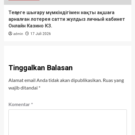
Теңгеге шығару мүмкіндігімен нақты ақшаға
арналған лотерея сатти жулдыз личный кабинет
Онлайн Казино КЗ.
admin
17 Juli 2026
Tinggalkan Balasan
Alamat email Anda tidak akan dipublikasikan.
Ruas yang
wajib ditandai
*
Komentar
*