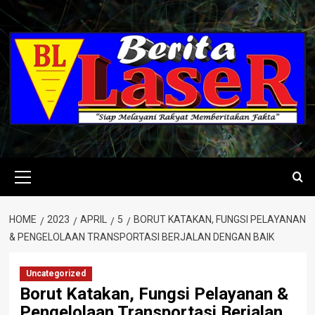
Skip
to
content
Primary
Menu
HOME
2023
APRIL
5
BORUT KATAKAN, FUNGSI PELAYANAN
& PENGELOLAAN TRANSPORTASI BERJALAN DENGAN BAIK
Uncategorized
Borut Katakan, Fungsi Pelayanan &
Pengelolaan Transportasi Berjalan