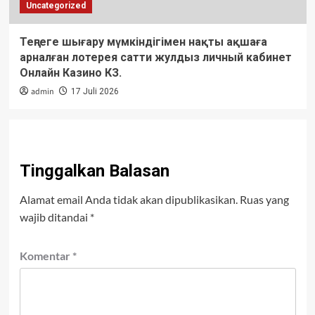
Uncategorized
Теңгеге шығару мүмкіндігімен нақты ақшаға
арналған лотерея сатти жулдыз личный кабинет
Онлайн Казино КЗ.
admin
17 Juli 2026
Tinggalkan Balasan
Alamat email Anda tidak akan dipublikasikan.
Ruas yang
wajib ditandai
*
Komentar
*