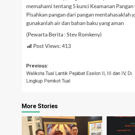
memahami tentang 5 kunci Keamanan Pangan yan
Pisahkan pangan dari pangan mentahasaklah yg
gunakanlah air dan bahan baku yang aman
(Pewarta Berita : Stev Romkeny)
Post Views:
413
Post
Previous:
Walikota Tual Lantik Pejabat Eselon II, III dan IV, Di
navigation
Lingkup Pemkot Tual
More Stories