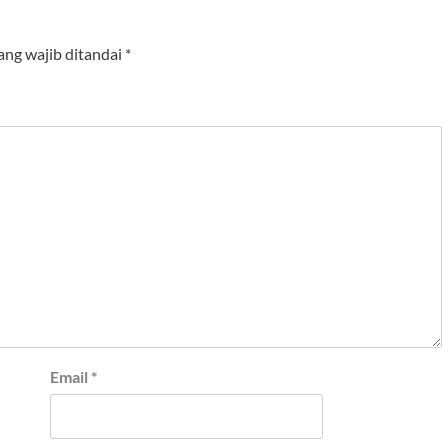
ang wajib ditandai
*
Email
*