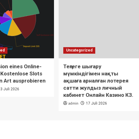
zed
Uncategorized
on eines Online-
Теңгеге шығару
 Kostenlose Slots
мүмкіндігімен нақты
n Art ausprobieren
ақшаға арналған лотерея
сатти жулдыз личный
23 Juli 2026
кабинет Онлайн Казино КЗ.
admin
17 Juli 2026