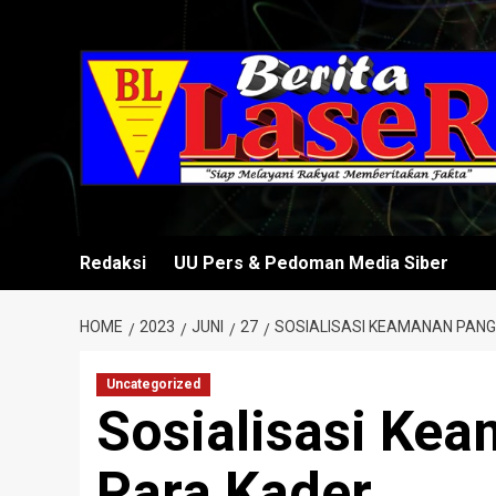
Skip
to
content
Redaksi
UU Pers & Pedoman Media Siber
HOME
2023
JUNI
27
SOSIALISASI KEAMANAN PANG
Uncategorized
Sosialisasi Ke
Para Kader