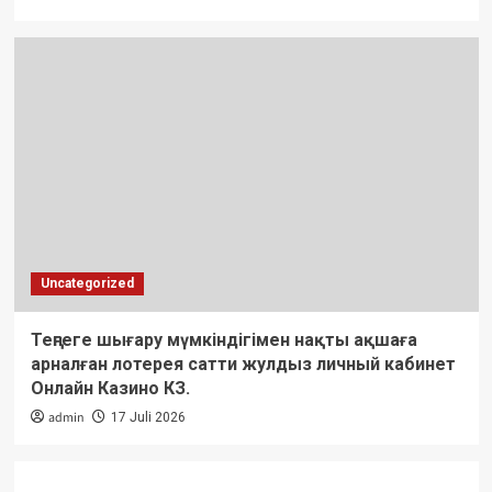
Uncategorized
Теңгеге шығару мүмкіндігімен нақты ақшаға
арналған лотерея сатти жулдыз личный кабинет
Онлайн Казино КЗ.
admin
17 Juli 2026