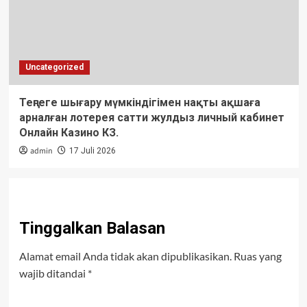
Uncategorized
Теңгеге шығару мүмкіндігімен нақты ақшаға
арналған лотерея сатти жулдыз личный кабинет
Онлайн Казино КЗ.
admin
17 Juli 2026
Tinggalkan Balasan
Alamat email Anda tidak akan dipublikasikan.
Ruas yang
wajib ditandai
*