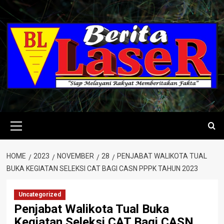
Skip
to
content
Primary
Menu
HOME
2023
NOVEMBER
28
PENJABAT WALIKOTA TUAL
BUKA KEGIATAN SELEKSI CAT BAGI CASN PPPK TAHUN 2023
Uncategorized
Penjabat Walikota Tual Buka
Kegiatan Seleksi CAT Bagi CASN