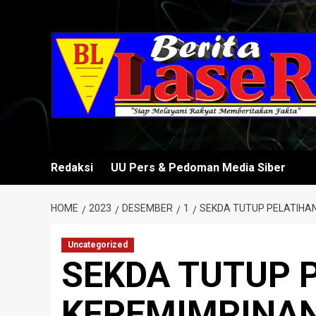
Skip
to
content
Redaksi
UU Pers & Pedoman Media Siber
HOME
2023
DESEMBER
1
SEKDA TUTUP PELATIHA
Uncategorized
SEKDA TUTUP 
KEPEMIMPINAN