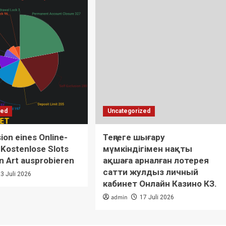
zed
Uncategorized
on eines Online-
Теңгеге шығару
 Kostenlose Slots
мүмкіндігімен нақты
n Art ausprobieren
ақшаға арналған лотерея
сатти жулдыз личный
23 Juli 2026
кабинет Онлайн Казино КЗ.
admin
17 Juli 2026