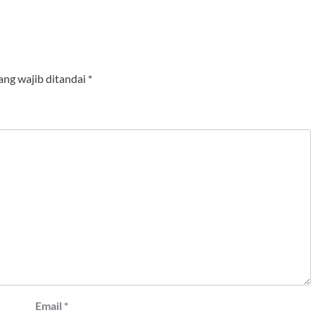
ang wajib ditandai
*
Email
*