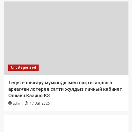
Uncategorized
Теңгеге шығару мүмкіндігімен нақты ақшаға
арналған лотерея сатти жулдыз личный кабинет
Онлайн Казино КЗ.
admin
17 Juli 2026