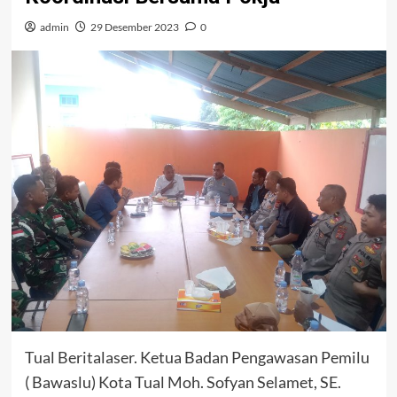
admin
29 Desember 2023
0
Tual Beritalaser. Ketua Badan Pengawasan Pemilu
( Bawaslu) Kota Tual Moh. Sofyan Selamet, SE.