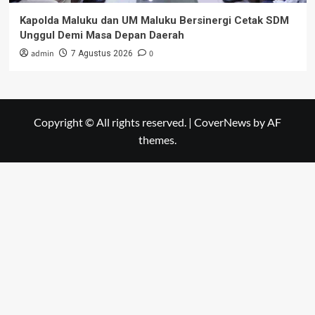
Kapolda Maluku dan UM Maluku Bersinergi Cetak SDM
Unggul Demi Masa Depan Daerah
admin
0
7 Agustus 2026
Copyright © All rights reserved.
|
CoverNews
by AF
themes.