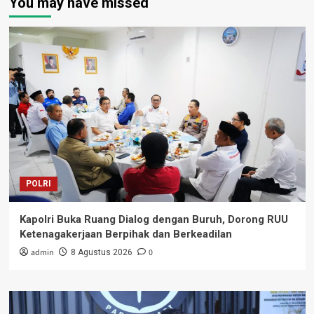
You may have missed
POLRI
Kapolri Buka Ruang Dialog dengan Buruh, Dorong RUU
Ketenagakerjaan Berpihak dan Berkeadilan
admin
0
8 Agustus 2026