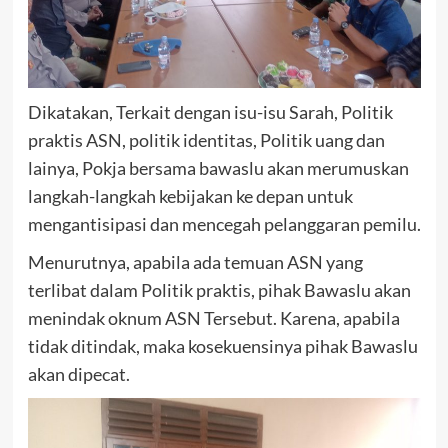
Dikatakan, Terkait dengan isu-isu Sarah, Politik
praktis ASN, politik identitas, Politik uang dan
lainya, Pokja bersama bawaslu akan merumuskan
langkah-langkah kebijakan ke depan untuk
mengantisipasi dan mencegah pelanggaran pemilu.
Menurutnya, apabila ada temuan ASN yang
terlibat dalam Politik praktis, pihak Bawaslu akan
menindak oknum ASN Tersebut. Karena, apabila
tidak ditindak, maka kosekuensinya pihak Bawaslu
akan dipecat.