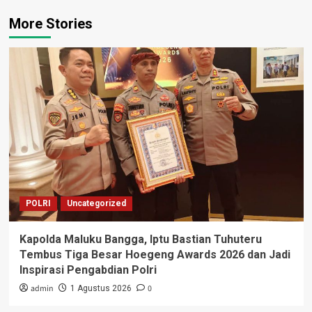
More Stories
POLRI
Uncategorized
Kapolda Maluku Bangga, Iptu Bastian Tuhuteru
Tembus Tiga Besar Hoegeng Awards 2026 dan Jadi
Inspirasi Pengabdian Polri
admin
0
1 Agustus 2026