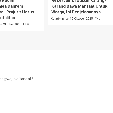
e Kodim
Reservoir Di Dusun Karang-
lea Danrem
Karang Bawa Manfaat Untuk
a : Prajurit Harus
Warga, Ini Penjelasannya
otalitas
admin
0
15 Oktober 2025
0
26 Oktober 2025
ang wajib ditandai
*