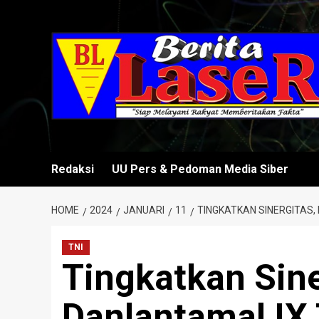
Skip
to
content
Redaksi
UU Pers & Pedoman Media Siber
HOME
2024
JANUARI
11
TINGKATKAN SINERGITAS,
TNI
Tingkatkan Sine
Danlantamal IX