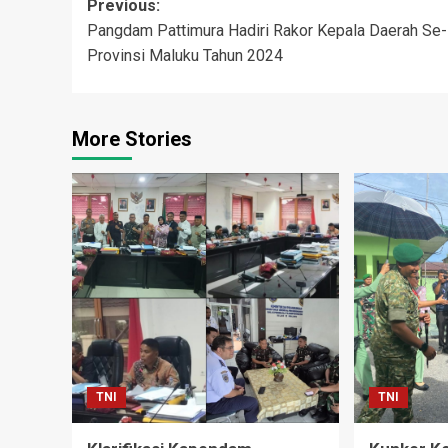
Post
Previous:
Pangdam Pattimura Hadiri Rakor Kepala Daerah Se-
navigation
Provinsi Maluku Tahun 2024
More Stories
TNI
TNI