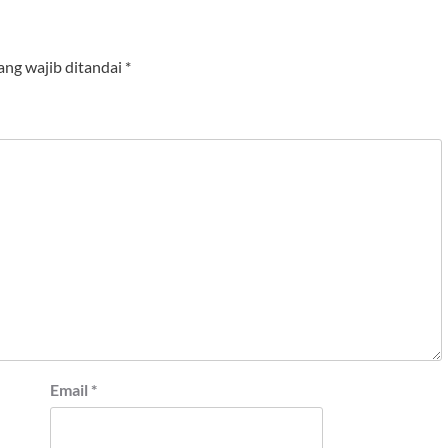
ang wajib ditandai
*
Email
*