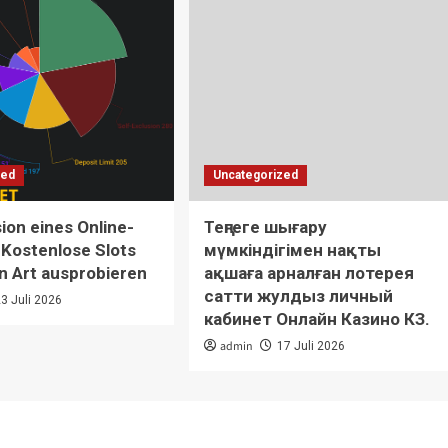
zed
Uncategorized
on eines Online-
Теңгеге шығару
 Kostenlose Slots
мүмкіндігімен нақты
n Art ausprobieren
ақшаға арналған лотерея
сатти жулдыз личный
23 Juli 2026
кабинет Онлайн Казино КЗ.
admin
17 Juli 2026