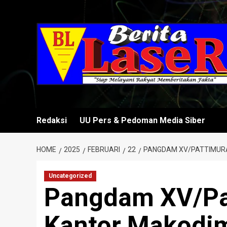
Skip
to
content
Redaksi
UU Pers & Pedoman Media Siber
HOME
2025
FEBRUARI
22
PANGDAM XV/PATTIMURA
Uncategorized
Pangdam XV/Pa
Kantor Makodi