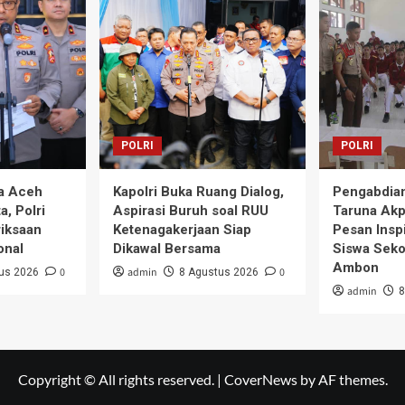
POLRI
POLRI
a Aceh
Kapolri Buka Ruang Dialog,
Pengabdian
a, Polri
Aspirasi Buruh soal RUU
Taruna Akp
iksaan
Ketenagakerjaan Siap
Pesan Inspi
onal
Dikawal Bersama
Siswa Seko
Ambon
0
admin
0
us 2026
8 Agustus 2026
admin
8
Copyright © All rights reserved.
|
CoverNews
by AF themes.