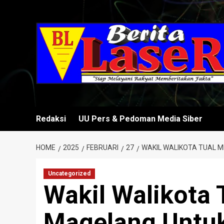
Skip
to
content
Redaksi
UU Pers & Pedoman Media Siber
HOME
2025
FEBRUARI
27
WAKIL WALIKOTA TUAL 
Uncategorized
Wakil Walikota
Magelang Untu