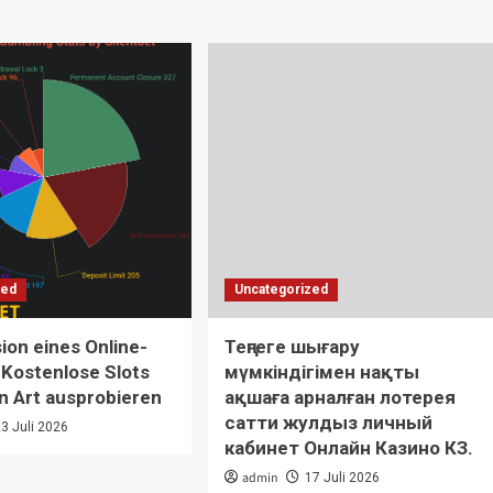
zed
Uncategorized
on eines Online-
Теңгеге шығару
 Kostenlose Slots
мүмкіндігімен нақты
n Art ausprobieren
ақшаға арналған лотерея
сатти жулдыз личный
23 Juli 2026
кабинет Онлайн Казино КЗ.
admin
17 Juli 2026