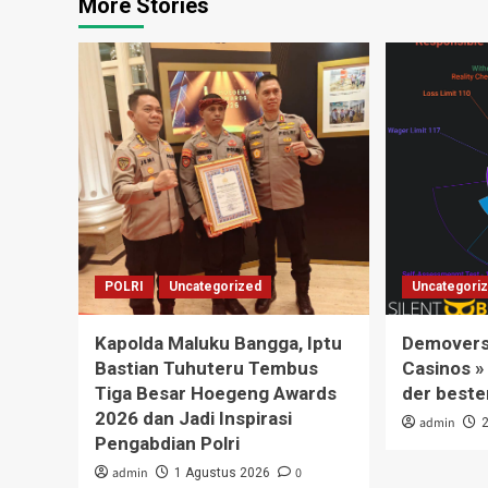
More Stories
POLRI
Uncategorized
Uncategori
Kapolda Maluku Bangga, Iptu
Demoversi
Bastian Tuhuteru Tembus
Casinos »
Tiga Besar Hoegeng Awards
der beste
2026 dan Jadi Inspirasi
admin
Pengabdian Polri
admin
0
1 Agustus 2026