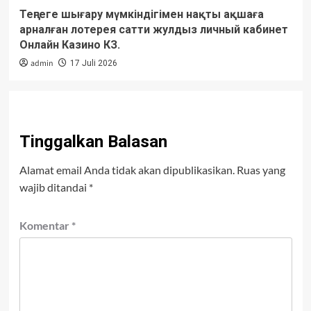
Теңгеге шығару мүмкіндігімен нақты ақшаға
арналған лотерея сатти жулдыз личный кабинет
Онлайн Казино КЗ.
admin
17 Juli 2026
Tinggalkan Balasan
Alamat email Anda tidak akan dipublikasikan.
Ruas yang
wajib ditandai
*
Komentar
*