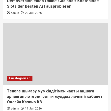
Demoversion eines Online-Casinos » Kostenlose
Slots der besten Art ausprobieren
admin
23 Juli 2026
Uncategorized
Теңгеге шығару мүмкіндігімен нақты ақшаға
арналған лотерея сатти жулдыз личный кабинет
Онлайн Казино КЗ.
admin
17 Juli 2026