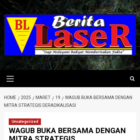
Skip
to
content
Primary
Menu
HOME
2025
MARET
19
WAGUB BUKA BERSAMA DENGAN
MITRA STRATEGIS DERADIKALISASI
Uncategorized
WAGUB BUKA BERSAMA DENGAN
MITRA STRATEGIS