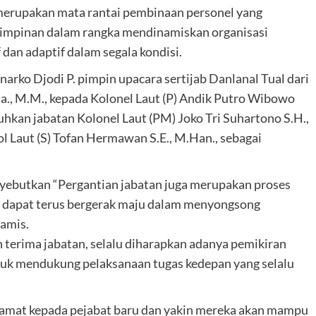
 merupakan mata rantai pembinaan personel yang
mpinan dalam rangka mendinamiskan organisasi
f dan adaptif dalam segala kondisi.
arko Djodi P. pimpin upacara sertijab Danlanal Tual dari
nla., M.M., kepada Kolonel Laut (P) Andik Putro Wibowo
hkan jabatan Kolonel Laut (PM) Joko Tri Suhartono S.H.,
ol Laut (S) Tofan Hermawan S.E., M.Han., sebagai
yebutkan “Pergantian jabatan juga merupakan proses
i dapat terus bergerak maju dalam menyongsong
amis.
 terima jabatan, selalu diharapkan adanya pemikiran
, untuk mendukung pelaksanaan tugas kedepan yang selalu
lamat kepada pejabat baru dan yakin mereka akan mampu