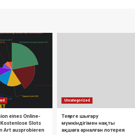
zed
Uncategorized
on eines Online-
Теңгеге шығару
 Kostenlose Slots
мүмкіндігімен нақты
n Art ausprobieren
ақшаға арналған лотерея