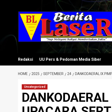
Skip
to
content
Redaksi
UU Pers & Pedoman Media Siber
HOME
2025
SEPTEMBER
24
DANKODAERAL IX PIM
Uncategorized
DANKODAERAL 
UPACARA SERT