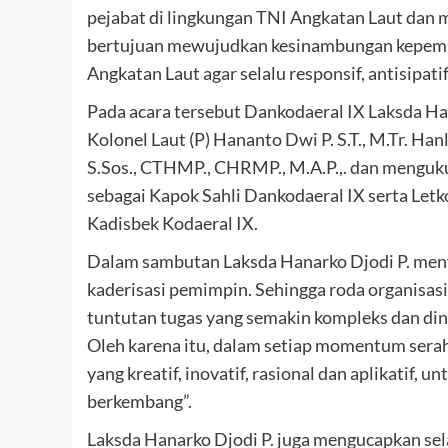
pejabat di lingkungan TNI Angkatan Laut dan
bertujuan mewujudkan kesinambungan kepemi
Angkatan Laut agar selalu responsif, antisipati
Pada acara tersebut Dankodaeral IX Laksda Han
Kolonel Laut (P) Hananto Dwi P. S.T., M.Tr. Ha
S.Sos., CTHMP., CHRMP., M.A.P.,. dan menguku
sebagai Kapok Sahli Dankodaeral IX serta Letk
Kadisbek Kodaeral IX.
Dalam sambutan Laksda Hanarko Djodi P. men
kaderisasi pemimpin. Sehingga roda organisas
tuntutan tugas yang semakin kompleks dan din
Oleh karena itu, dalam setiap momentum serah
yang kreatif, inovatif, rasional dan aplikatif
berkembang”.
Laksda Hanarko Djodi P. juga mengucapkan se