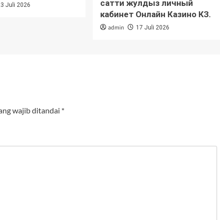
сатти жулдыз личный
23 Juli 2026
кабинет Онлайн Казино КЗ.
admin
17 Juli 2026
ang wajib ditandai
*