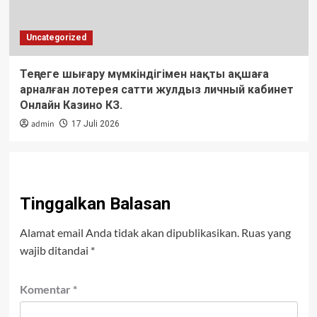
Uncategorized
Теңгеге шығару мүмкіндігімен нақты ақшаға
арналған лотерея сатти жулдыз личный кабинет
Онлайн Казино КЗ.
admin
17 Juli 2026
Tinggalkan Balasan
Alamat email Anda tidak akan dipublikasikan.
Ruas yang
wajib ditandai
*
Komentar
*