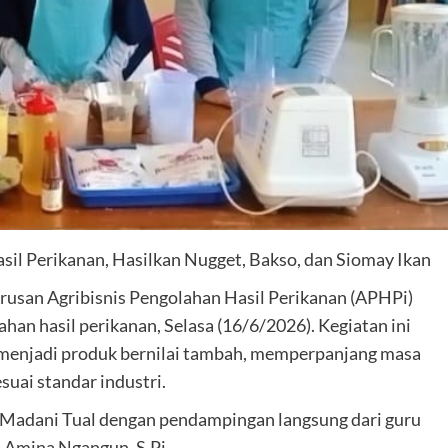
il Perikanan, Hasilkan Nugget, Bakso, dan Siomay Ikan
rusan Agribisnis Pengolahan Hasil Perikanan (APHPi)
han hasil perikanan, Selasa (16/6/2026). Kegiatan ini
menjadi produk bernilai tambah, memperpanjang masa
uai standar industri.
K Madani Tual dengan pendampingan langsung dari guru
an Amina Ngangun, S.Pi.