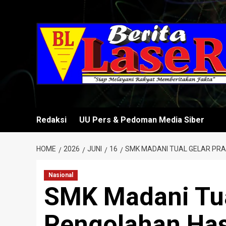
Skip
to
content
Redaksi
UU Pers & Pedoman Media Siber
HOME
2026
JUNI
16
SMK MADANI TUAL GELAR PRAK
Nasional
SMK Madani Tua
Pengolahan Has