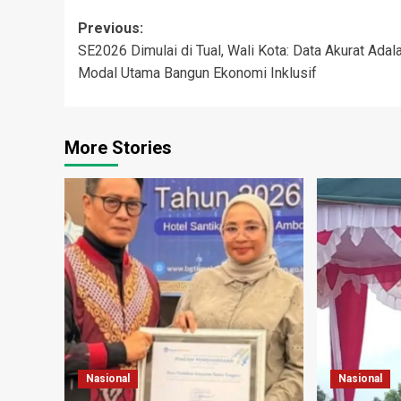
Post
Previous:
SE2026 Dimulai di Tual, Wali Kota: Data Akurat Adal
navigation
Modal Utama Bangun Ekonomi Inklusif
More Stories
Nasional
Nasional