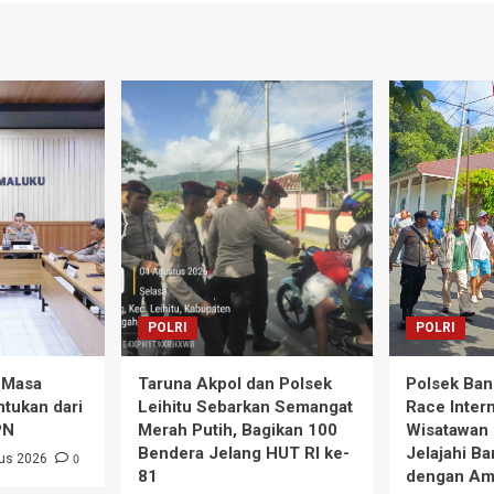
POLRI
POLRI
 Masa
Taruna Akpol dan Polsek
Polsek Ban
ntukan dari
Leihitu Sebarkan Semangat
Race Intern
PN
Merah Putih, Bagikan 100
Wisatawan
Bendera Jelang HUT RI ke-
Jelajahi Ba
0
us 2026
81
dengan A