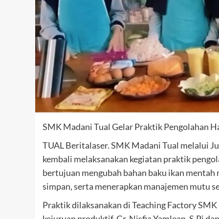
SMK Madani Tual Gelar Praktik Pengolahan Has
TUAL Beritalaser. SMK Madani Tual melalui Ju
kembali melaksanakan kegiatan praktik pengola
bertujuan mengubah bahan baku ikan mentah 
simpan, serta menerapkan manajemen mutu ses
Praktik dilaksanakan di Teaching Factory SM
kejuruan produktif, Gr. Nisfia Yamlean, S.Pi d