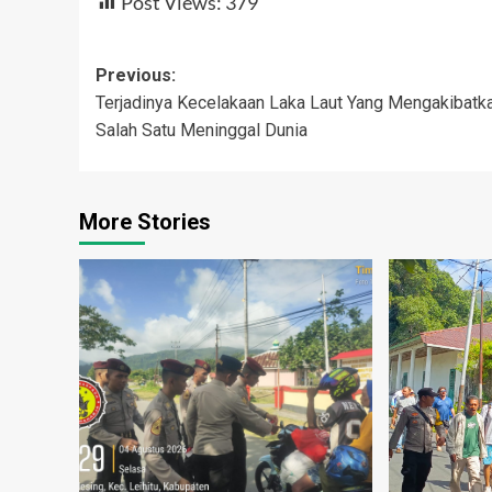
Post Views:
379
Post
Previous:
Terjadinya Kecelakaan Laka Laut Yang Mengakibatk
navigation
Salah Satu Meninggal Dunia
More Stories