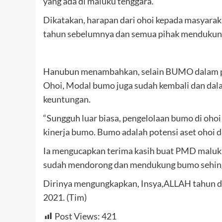
yang ada di maluku tenggara.
Dikatakan, harapan dari ohoi kepada masyaraka
tahun sebelumnya dan semua pihak mendukung
Hanubun menambahkan, selain BUMO dalam p
Ohoi, Modal bumo juga sudah kembali dan da
keuntungan.
“Sungguh luar biasa, pengelolaan bumo di oho
kinerja bumo. Bumo adalah potensi aset ohoi 
Ia mengucapkan terima kasih buat PMD maluku
sudah mendorong dan mendukung bumo sehingg
Dirinya mengungkapkan, Insya,ALLAH tahun dep
2021. (Tim)
Post Views:
421