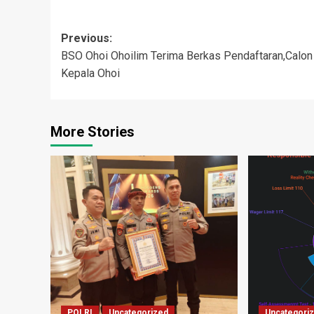
Post
Previous:
BSO Ohoi Ohoilim Terima Berkas Pendaftaran,Calon
navigation
Kepala Ohoi
More Stories
POLRI
Uncategorized
Uncategori