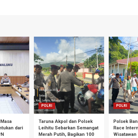
POLRI
POLRI
 Masa
Taruna Akpol dan Polsek
Polsek Ban
ntukan dari
Leihitu Sebarkan Semangat
Race Intern
PN
Merah Putih, Bagikan 100
Wisatawan