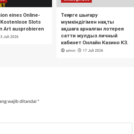
on eines Online-
Теңгеге шығару
 Kostenlose Slots
мүмкіндігімен нақты
n Art ausprobieren
ақшаға арналған лотерея
сатти жулдыз личный
23 Juli 2026
кабинет Онлайн Казино КЗ.
admin
17 Juli 2026
ang wajib ditandai
*