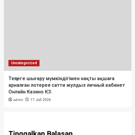
Uncategorized
Теңгеге шығару мүмкіндігімен нақты ақшаға
арналған лотерея сатти жулдыз личный кабинет
Онлайн Казино КЗ.
admin
17 Juli 2026
Tinggalkan Balasan