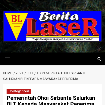
Skip
to
content
Primary
Menu
HOME
2021
JULI
1
PEMERINTAH OHOI SIRBANTE
SALURKAN BLT KEPADA MASYARAKAT PENERIMA
Uncategorized
Pemerintah Ohoi Sirbante Salurkan
BLT Kepada Masyarakat Penerima