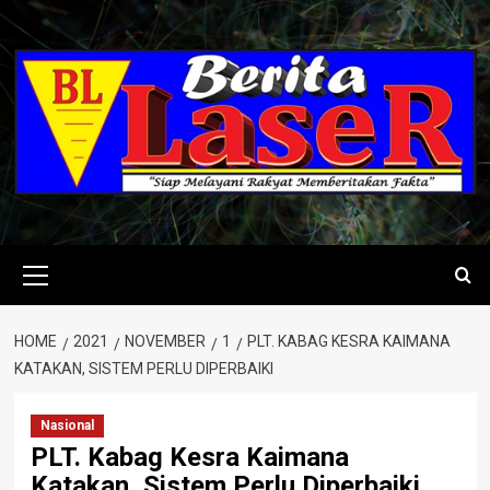
Skip
to
content
Primary
Menu
HOME
2021
NOVEMBER
1
PLT. KABAG KESRA KAIMANA
KATAKAN, SISTEM PERLU DIPERBAIKI
Nasional
PLT. Kabag Kesra Kaimana
Katakan, Sistem Perlu Diperbaiki