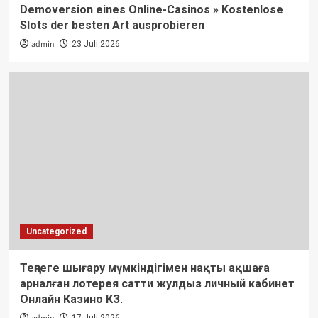
Demoversion eines Online-Casinos » Kostenlose
Slots der besten Art ausprobieren
admin
23 Juli 2026
Uncategorized
Теңгеге шығару мүмкіндігімен нақты ақшаға
арналған лотерея сатти жулдыз личный кабинет
Онлайн Казино КЗ.