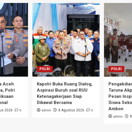
POLRI
POLRI
a Aceh
Kapolri Buka Ruang Dialog,
Pengabdian
a, Polri
Aspirasi Buruh soal RUU
Taruna Akp
iksaan
Ketenagakerjaan Siap
Pesan Inspi
onal
Dikawal Bersama
Siswa Seko
Ambon
0
admin
0
us 2026
8 Agustus 2026
admin
8