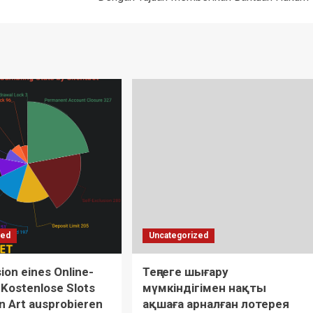
zed
Uncategorized
on eines Online-
Теңгеге шығару
 Kostenlose Slots
мүмкіндігімен нақты
n Art ausprobieren
ақшаға арналған лотерея