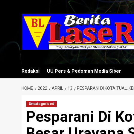
Skip
to
content
Redaksi
UU Pers & Pedoman Media Siber
HOME
2022
APRIL
13
PESPARANI DI KOTA TUAL, 
Uncategorized
Pesparani Di Ko
Besar Urayana