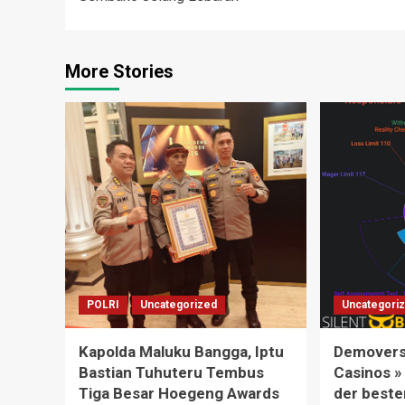
More Stories
POLRI
Uncategorized
Uncategori
Kapolda Maluku Bangga, Iptu
Demoversi
Bastian Tuhuteru Tembus
Casinos »
Tiga Besar Hoegeng Awards
der beste