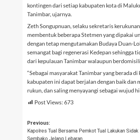
kontingen dari setiap kabupaten kota di Maluk
Tanimbar, ujarnya.
Zeth Songupnuan, selaku sekretaris kerukunan 
membentuk beberapa Stetmen yang dipakai un
dengan tetap mengutamakan Budaya Duan-Lolat
semangat bagi regenerasi Kedepan sehingga tid
dari kepulauan Tanimbar walaupun berdomisili
“Sebagai masyarakat Tanimbar yang berada di k
kabupaten ini dapat berjalan dengan baik dan
rukun, dan saling menyayangi sebagai wujud hi
Post Views:
673
Post
Previous:
Kapolres Tual Bersama Pemkot Tual Lakukan Sidak
navigation
Sembako Jelang Lebaran