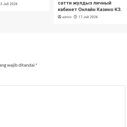
сатти жулдыз личный
23 Juli 2026
кабинет Онлайн Казино КЗ.
admin
17 Juli 2026
ang wajib ditandai
*