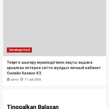
Uncategorized
Теңгеге шығару мүмкіндігімен нақты ақшаға
арналған лотерея сатти жулдыз личный кабинет
Онлайн Казино КЗ.
admin
17 Juli 2026
Tinggalkan Balasan