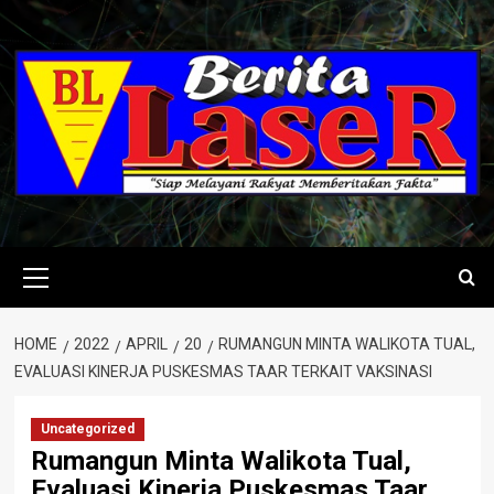
Skip
to
content
Primary
Menu
HOME
2022
APRIL
20
RUMANGUN MINTA WALIKOTA TUAL,
EVALUASI KINERJA PUSKESMAS TAAR TERKAIT VAKSINASI
Uncategorized
Rumangun Minta Walikota Tual,
Evaluasi Kinerja Puskesmas Taar