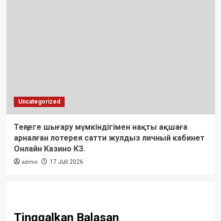
Uncategorized
Теңгеге шығару мүмкіндігімен нақты ақшаға
арналған лотерея сатти жулдыз личный кабинет
Онлайн Казино КЗ.
admin
17 Juli 2026
Tinggalkan Balasan