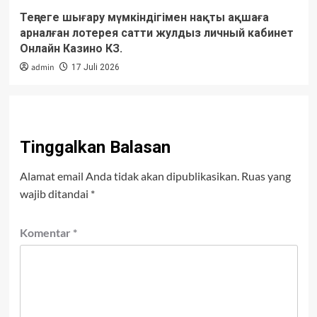
Теңгеге шығару мүмкіндігімен нақты ақшаға
арналған лотерея сатти жулдыз личный кабинет
Онлайн Казино КЗ.
admin
17 Juli 2026
Tinggalkan Balasan
Alamat email Anda tidak akan dipublikasikan.
Ruas yang
wajib ditandai
*
Komentar
*