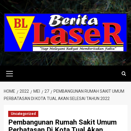
Skip
to
content
Primary
Menu
HOME
2022
MEI
27
PEMBANGUNAN RUMAH SAKIT UMUM
PERBATASAN DI KOTA TUAL AKAN SELESAI TAHUN 2022
Uncategorized
Pembangunan Rumah Sakit Umum
Perbatasan Di Kota Tual Akan