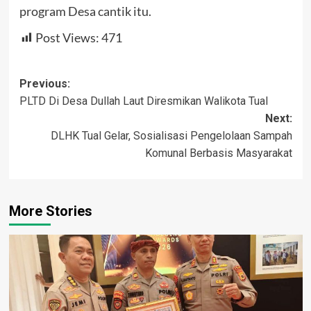
program Desa cantik itu.
Post Views:
471
Post
Previous:
PLTD Di Desa Dullah Laut Diresmikan Walikota Tual
navigation
Next:
DLHK Tual Gelar, Sosialisasi Pengelolaan Sampah
Komunal Berbasis Masyarakat
More Stories