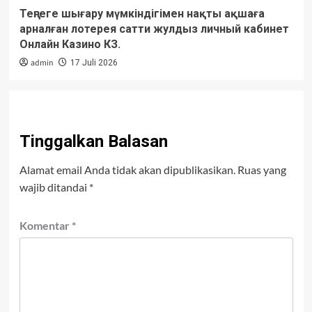
Теңгеге шығару мүмкіндігімен нақты ақшаға
арналған лотерея сатти жулдыз личный кабинет
Онлайн Казино КЗ.
admin
17 Juli 2026
Tinggalkan Balasan
Alamat email Anda tidak akan dipublikasikan.
Ruas yang
wajib ditandai
*
Komentar
*