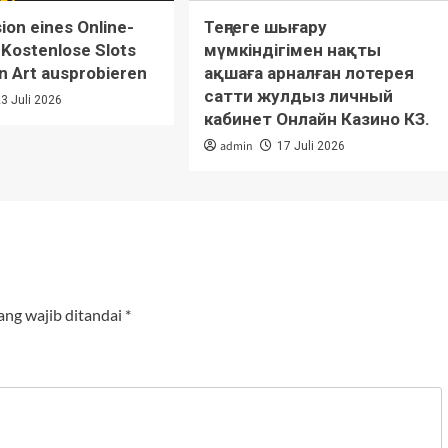
on eines Online-
Теңгеге шығару
 Kostenlose Slots
мүмкіндігімен нақты
n Art ausprobieren
ақшаға арналған лотерея
сатти жулдыз личный
23 Juli 2026
кабинет Онлайн Казино КЗ.
admin
17 Juli 2026
ang wajib ditandai
*