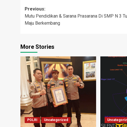
Post
Previous:
Mutu Pendidikan & Sarana Prasarana Di SMP N 3 Tu
navigation
Maju Berkembang
More Stories
POLRI
Uncategorized
Uncategori