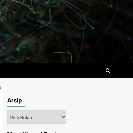
U
Arsip
Arsip