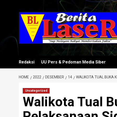
Skip
to
content
Redaksi
UU Pers & Pedoman Media Siber
HOME
2022
DESEMBER
14
WALIKOTA TUAL BUKA K
Uncategorized
Walikota Tual B
Pelaksanaan Si