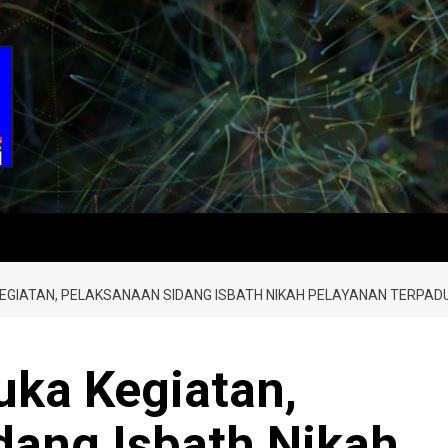
EGIATAN, PELAKSANAAN SIDANG ISBATH NIKAH PELAYANAN TERPAD
uka Kegiatan,
dang Isbath Nikah