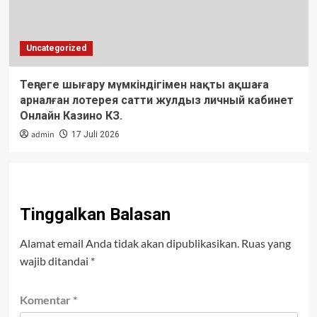
Uncategorized
Теңгеге шығару мүмкіндігімен нақты ақшаға
арналған лотерея сатти жулдыз личный кабинет
Онлайн Казино КЗ.
admin
17 Juli 2026
Tinggalkan Balasan
Alamat email Anda tidak akan dipublikasikan.
Ruas yang
wajib ditandai
*
Komentar
*