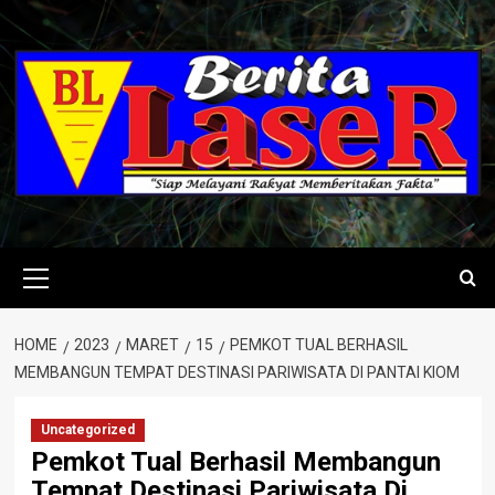
Skip
to
content
Primary
Menu
HOME
2023
MARET
15
PEMKOT TUAL BERHASIL
MEMBANGUN TEMPAT DESTINASI PARIWISATA DI PANTAI KIOM
Uncategorized
Pemkot Tual Berhasil Membangun
Tempat Destinasi Pariwisata Di