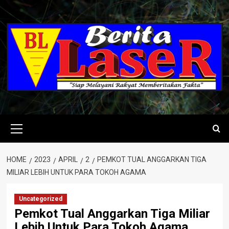
Skip
to
content
Primary
Menu
HOME
2023
APRIL
2
PEMKOT TUAL ANGGARKAN TIGA
MILIAR LEBIH UNTUK PARA TOKOH AGAMA
Uncategorized
Pemkot Tual Anggarkan Tiga Miliar
Lebih Untuk Para Tokoh Agama