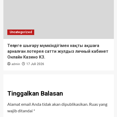
Uncategorized
Теңгеге шығару мүмкіндігімен нақты ақшаға
арналған лотерея сатти жулдыз личный кабинет
Онлайн Казино КЗ.
admin
17 Juli 2026
Tinggalkan Balasan
Alamat email Anda tidak akan dipublikasikan.
Ruas yang
wajib ditandai
*