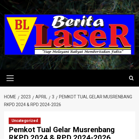
Skip
to
content
Primary
Menu
HOME
2023
APRIL
3
PEMKOT TUAL GELAR MUSRENBANG
RKPD 2024 & RPD 2024-2026
Uncategorized
Pemkot Tual Gelar Musrenbang
RKPD 2024 & RPD 2024-2026