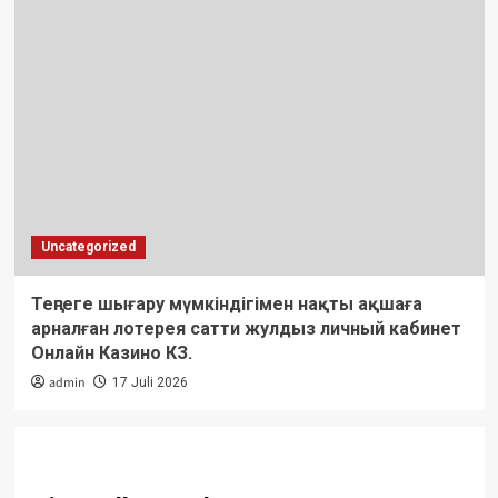
Uncategorized
Теңгеге шығару мүмкіндігімен нақты ақшаға
арналған лотерея сатти жулдыз личный кабинет
Онлайн Казино КЗ.
admin
17 Juli 2026