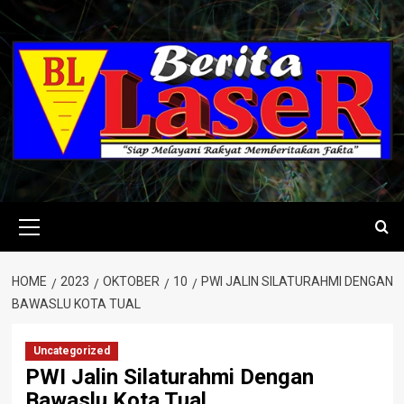
Skip
to
content
Primary
Menu
HOME
2023
OKTOBER
10
PWI JALIN SILATURAHMI DENGAN
BAWASLU KOTA TUAL
Uncategorized
PWI Jalin Silaturahmi Dengan
Bawaslu Kota Tual