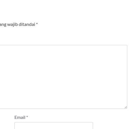
ang wajib ditandai
*
Email
*