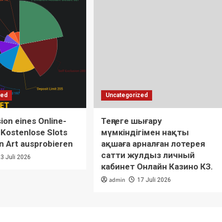
zed
Uncategorized
on eines Online-
Теңгеге шығару
 Kostenlose Slots
мүмкіндігімен нақты
n Art ausprobieren
ақшаға арналған лотерея
сатти жулдыз личный
23 Juli 2026
кабинет Онлайн Казино КЗ.
admin
17 Juli 2026