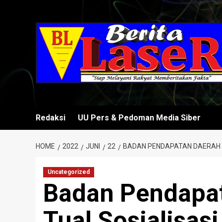
Skip
to
content
Redaksi
UU Pers & Pedoman Media Siber
HOME
2022
JUNI
22
BADAN PENDAPATAN DAERAH K
Uncategorized
Badan Pendapat
Tual Sosialisasi