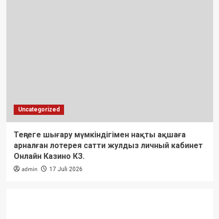
Uncategorized
Теңгеге шығару мүмкіндігімен нақты ақшаға
арналған лотерея сатти жулдыз личный кабинет
Онлайн Казино КЗ.
admin
17 Juli 2026