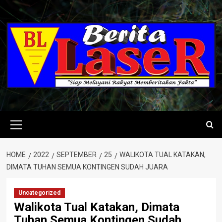
Skip
to
content
Primary
Menu
HOME
2022
SEPTEMBER
25
WALIKOTA TUAL KATAKAN,
DIMATA TUHAN SEMUA KONTINGEN SUDAH JUARA
Uncategorized
Walikota Tual Katakan, Dimata
Tuhan Semua Kontingen Sudah