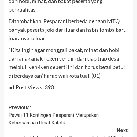
dari hobi, minat, dan bakat peserta yang
berkualitas.
Ditambahkan, Pesparani berbeda dengan MTQ
banyak peserta joki dari luar dan habis lomba baru
juaranya keluar.
“Kita ingin agar menggali bakat, minat dan hobi
dari anak anak negeri sendiri dari tiap tiap desa
melalui iven-iven seperti ini dan harus betul betul
di berdayakan”harap walikota tual. (01)
Post Views:
390
Post
Previous:
Pawai 11 Kontingen Pesparani Merupakan
navigation
Kebersamaan Umat Katolik
Next: