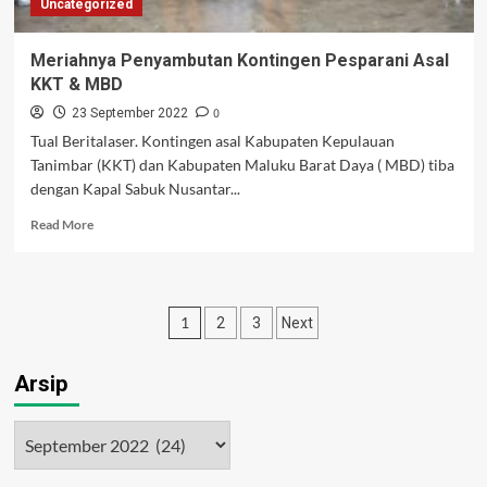
Uncategorized
Meriahnya Penyambutan Kontingen Pesparani Asal
KKT & MBD
0
23 September 2022
Tual Beritalaser. Kontingen asal Kabupaten Kepulauan
Tanimbar (KKT) dan Kabupaten Maluku Barat Daya ( MBD) tiba
dengan Kapal Sabuk Nusantar...
Read
Read More
more
about
Meriahnya
Penyambutan
Paginasi
1
2
3
Next
Kontingen
Pesparani
pos
Asal
Arsip
KKT
&
MBD
Arsip