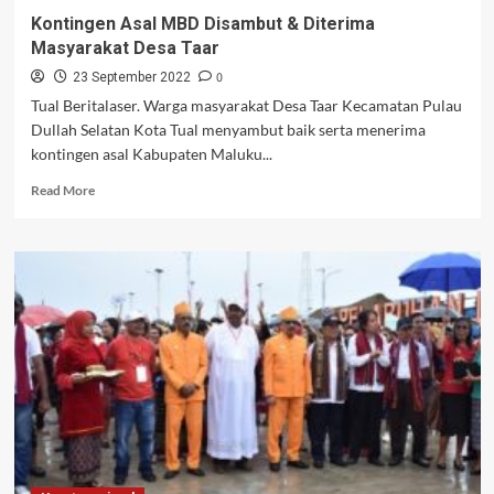
Kontingen Asal MBD Disambut & Diterima
Masyarakat Desa Taar
0
23 September 2022
Tual Beritalaser. Warga masyarakat Desa Taar Kecamatan Pulau
Dullah Selatan Kota Tual menyambut baik serta menerima
kontingen asal Kabupaten Maluku...
Read
Read More
more
about
Kontingen
Asal
MBD
Disambut
&
Diterima
Masyarakat
Desa
Taar