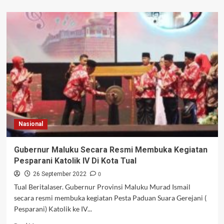
about
4
Daerah
Lomba
Paduan
Suara
Gregorian
Di
Dusun
Watran
Nasional
Gubernur Maluku Secara Resmi Membuka Kegiatan
Pesparani Katolik IV Di Kota Tual
0
26 September 2022
Tual Beritalaser. Gubernur Provinsi Maluku Murad Ismail
secara resmi membuka kegiatan Pesta Paduan Suara Gerejani (
Pesparani) Katolik ke IV...
Read