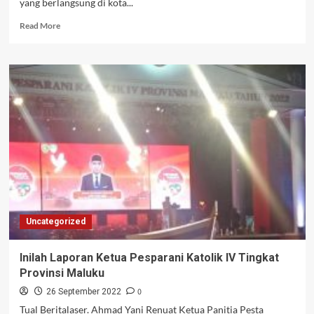
yang berlangsung di kota...
Read
Read More
more
about
Walikota
Tual
:
Pesparani
Katolik
IV
Milik
Semua
Umat
Beragama
Uncategorized
Inilah Laporan Ketua Pesparani Katolik IV Tingkat
Provinsi Maluku
0
26 September 2022
Tual Beritalaser. Ahmad Yani Renuat Ketua Panitia Pesta