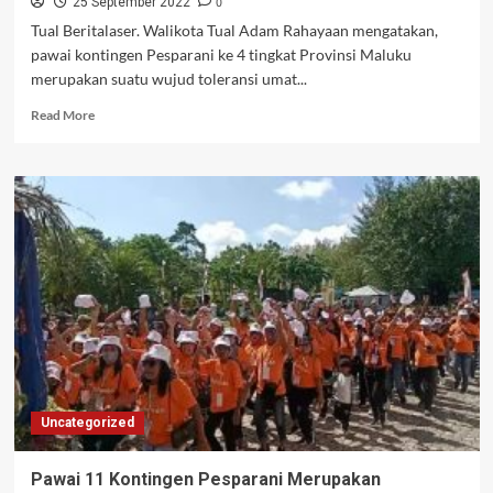
0
25 September 2022
Tual Beritalaser. Walikota Tual Adam Rahayaan mengatakan,
pawai kontingen Pesparani ke 4 tingkat Provinsi Maluku
merupakan suatu wujud toleransi umat...
Read
Read More
more
about
Walikota
Tual
Katakan,
Dimata
Tuhan
Semua
Kontingen
Sudah
Juara
Uncategorized
Pawai 11 Kontingen Pesparani Merupakan