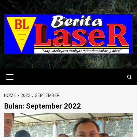
Skip
to
content
Primary
Menu
HOME
2022
SEPTEMBER
Bulan:
September 2022