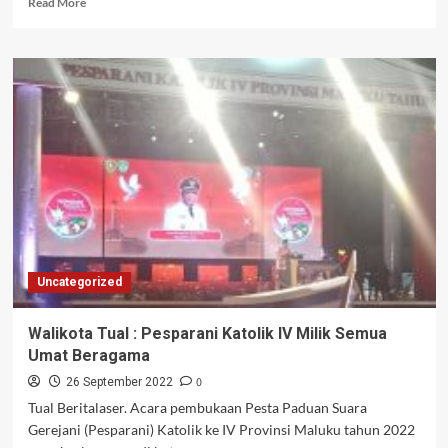
Read More
more
about
Gubernur
Maluku
Secara
Resmi
Membuka
Kegiatan
Pesparani
Katolik
IV
Di
Kota
Tual
Uncategorized
Walikota Tual : Pesparani Katolik IV Milik Semua
Umat Beragama
0
26 September 2022
Tual Beritalaser. Acara pembukaan Pesta Paduan Suara
Gerejani (Pesparani) Katolik ke IV Provinsi Maluku tahun 2022