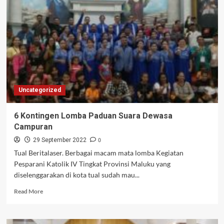
Pesparani
Katolik
IV
Mempererat
Toleransi
Antar
Umat
Beragama
Uncategorized
6 Kontingen Lomba Paduan Suara Dewasa
Campuran
0
29 September 2022
Tual Beritalaser. Berbagai macam mata lomba Kegiatan
Pesparani Katolik IV Tingkat Provinsi Maluku yang
diselenggarakan di kota tual sudah mau...
Read
Read More
more
about
6