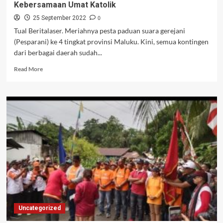
Kebersamaan Umat Katolik
0
25 September 2022
Tual Beritalaser. Meriahnya pesta paduan suara gerejani
(Pesparani) ke 4 tingkat provinsi Maluku. Kini, semua kontingen
dari berbagai daerah sudah...
Read
Read More
more
about
Pawai
11
Kontingen
Pesparani
Merupakan
Kebersamaan
Umat
Katolik
Uncategorized