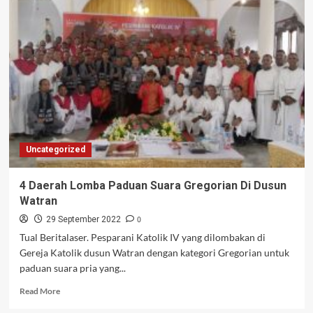
Kontingen
Lomba
Paduan
Suara
Dewasa
Campuran
Uncategorized
4 Daerah Lomba Paduan Suara Gregorian Di Dusun
Watran
0
29 September 2022
Tual Beritalaser. Pesparani Katolik IV yang dilombakan di
Gereja Katolik dusun Watran dengan kategori Gregorian untuk
paduan suara pria yang...
Read
Read More
more