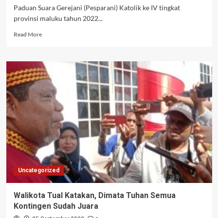
Paduan Suara Gerejani (Pesparani) Katolik ke IV tingkat
provinsi maluku tahun 2022...
Read
Read More
more
about
Inilah
Laporan
Ketua
Pesparani
Katolik
IV
Tingkat
Provinsi
Maluku
Uncategorized
Walikota Tual Katakan, Dimata Tuhan Semua
Kontingen Sudah Juara