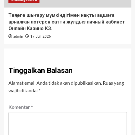
Теңгеге шығару мүмкіндігімен нақты ақшаға
арналған лотерея сатти жулдыз личный кабинет
Онлайн Казино КЗ.
admin
17 Juli 2026
Tinggalkan Balasan
Alamat email Anda tidak akan dipublikasikan.
Ruas yang
wajib ditandai
*
Komentar
*